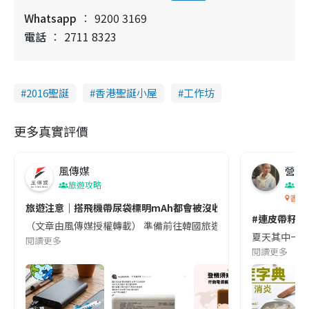
Whatsapp
9200 3169
電話
2711 8323
2016聖誕
香港聖誕小屋
工作坊
更多真實評價
風傳媒
營養教
旅遊攻略
生
香港
旅遊注意｜搭飛機帶尿袋標明mAh都會被沒收😱出發前切記檢查「1
#連皮帶籽都
（文章由風傳媒授權轉載） 準備前往韓國旅遊的民眾，近期要特別留
夏天其中一種時
閱讀更多
閱讀更多