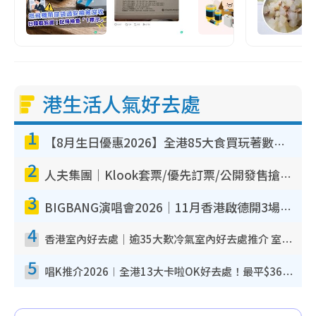
港生活人氣好去處
1
【8月生日優惠2026】全港85大食買玩著數攻略 自助餐/火鍋放題同行免費＋誠品/DONKI送現金券
2
人夫集團｜Klook套票/優先訂票/公開發售搶飛攻略！附票價.購票連結.場地座位表
3
BIGBANG演唱會2026｜11月香港啟德開3場！實名制VIP申請、優先購票攻略
4
香港室內好去處｜逾35大歎冷氣室內好去處推介 室內活動免費避雨無懼落雨
5
唱K推介2026︱全港13大卡啦OK好去處！最平$36起 日文K都有！(附地址+收費詳情)