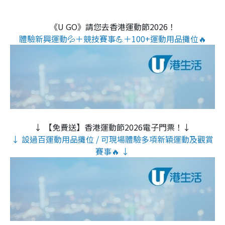
《U GO》請您去香港運動節2026！
體驗新興運動💦＋競技賽事💪＋100+運動用品攤位🔥
↓ 【免費送】香港運動節2026電子門票！↓
↓ 設過百運動用品攤位 / 可現場體驗多項新穎運動及觀賞
賽事🔥 ↓