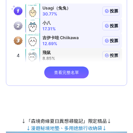
↓「森境奇緣夏日異想尋龍記」限定精品↓
↓漫遊秘境地墊、多用途旅行收納袋↓