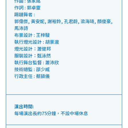
作曲 : 張家銘
作詞 : 郭卓靈
踢躂舞者 :
郭偉傑, 黃安妮, 謝裕鈴, 孔君蔚, 梁海琦, 顏俊豪,
馬沛詩
布景設計 : 王梓駿
執行燈光設計 : 胡景瀧
燈光設計：蕭健邦
服裝設計：甄泳然
執行舞台監督 : 蕭沛欣
技術總監 : 邵少威
行政主任 : 蔡頴儀
演出時間:
每場演出長約75分鐘，不設中場休息