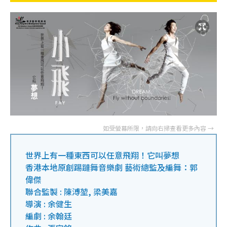
世界上有一種東西可以任意飛翔！它叫夢想
香港本地原創踢躂舞音樂劇 藝術總監及編舞：郭
偉傑
聯合監製 : 陳溥堃, 梁美嘉
導演 : 余健生
編劇 : 余翰廷