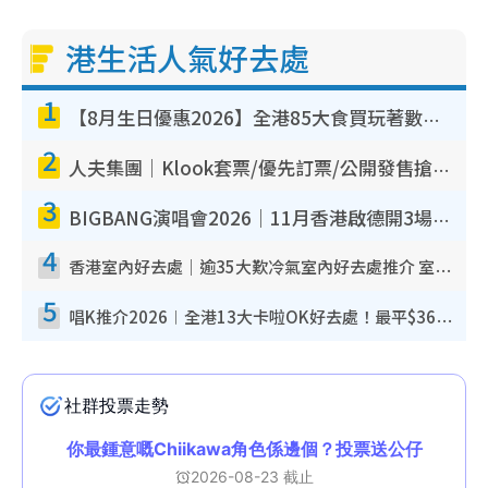
港生活人氣好去處
1
【8月生日優惠2026】全港85大食買玩著數攻略 自助餐/火鍋放題同行免費＋誠品/DONKI送現金券
2
人夫集團｜Klook套票/優先訂票/公開發售搶飛攻略！附票價.購票連結.場地座位表
3
BIGBANG演唱會2026｜11月香港啟德開3場！實名制VIP申請、優先購票攻略
4
香港室內好去處｜逾35大歎冷氣室內好去處推介 室內活動免費避雨無懼落雨
5
唱K推介2026︱全港13大卡啦OK好去處！最平$36起 日文K都有！(附地址+收費詳情)