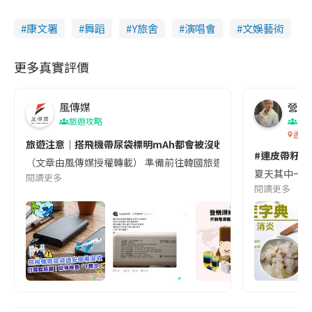
康文署
舞蹈
Y旅舍
演唱會
文娛藝術
更多真實評價
風傳媒
營養教
旅遊攻略
生
香港
旅遊注意｜搭飛機帶尿袋標明mAh都會被沒收😱出發前切記檢查「1
#連皮帶籽都
（文章由風傳媒授權轉載） 準備前往韓國旅遊的民眾，近期要特別留
夏天其中一種時
閱讀更多
閱讀更多