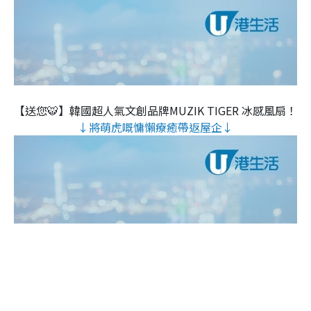
【送您🐯】韓國超人氣文創品牌MUZIK TIGER 冰感風扇！
↓將萌虎嘅慵懶療癒帶返屋企↓