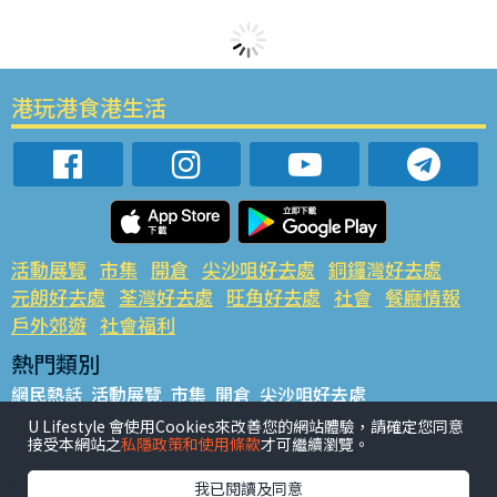
港玩港食港生活
活動展覽
市集
開倉
尖沙咀好去處
銅鑼灣好去處
元朗好去處
荃灣好去處
旺角好去處
社會
餐廳情報
戶外郊遊
社會福利
熱門類別
網民熱話
活動展覽
市集
開倉
尖沙咀好去處
銅鑼灣好去處
元朗好去處
荃灣好去處
旺角好去處
社會
U Lifestyle 會使用Cookies來改善您的網站體驗，請確定您同意
接受本網站之
私隱政策和使用條款
才可繼續瀏覽。
餐廳情報
戶外郊遊
熱門標籤
我已閱讀及同意