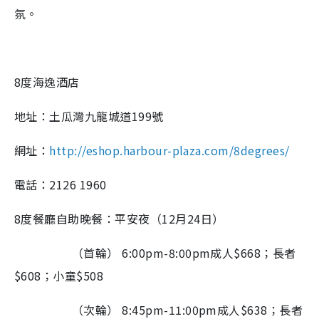
氛。
8
度海逸酒店
地址：土瓜灣九龍城道
199
號
網址：
http://eshop.harbour-plaza.com/8degrees/
電話：
2126 1960
8
度餐廳自助晚餐：平安夜（
12
月
24
日）
（首輪）
6:00pm-8:00pm
成人
$668
；長者
$608
；小童
$508
（次輪）
8:45pm-11:00pm
成人
$638
；長者