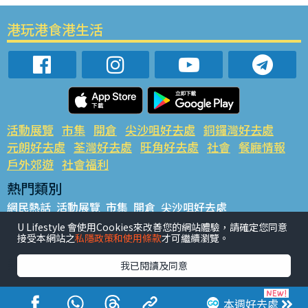
港玩港食港生活
活動展覽
市集
開倉
尖沙咀好去處
銅鑼灣好去處
元朗好去處
荃灣好去處
旺角好去處
社會
餐廳情報
戶外郊遊
社會福利
熱門類別
網民熱話
活動展覽
市集
開倉
尖沙咀好去處
銅鑼灣好去處
元朗好去處
荃灣好去處
旺角好去處
社會
U Lifestyle 會使用Cookies來改善您的網站體驗，請確定您同意
接受本網站之
私隱政策和使用條款
才可繼續瀏覽。
餐廳情報
戶外郊遊
熱門標籤
我已閱讀及同意
#UGO搵好去處
#人氣活動推介
#美食社群熱話
#親子玩樂好去處
#ULifestyle應用程式
#限時搶
本週好去處