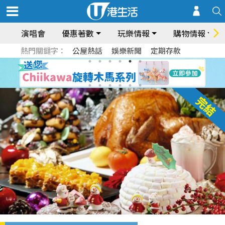
演唱會
優惠著數
玩樂情報
購物情報
熱門關鍵字：
公屋熱話
娛樂新聞
定期存款