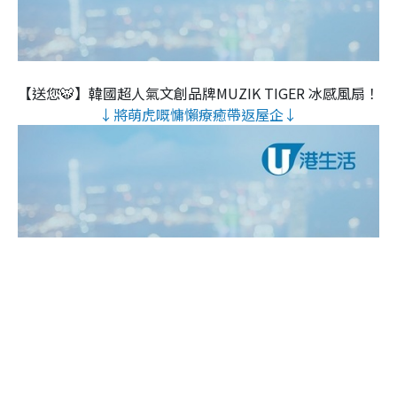
【送您🐯】韓國超人氣文創品牌MUZIK TIGER 冰感風扇！
↓將萌虎嘅慵懶療癒帶返屋企↓