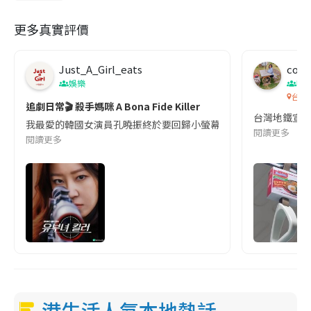
更多真實評價
Just_A_Girl_eats
co c
娛樂
吹
台灣
追劇日常🎬 殺手媽咪 A Bona Fide Killer
台灣地鐵宣
我最愛的韓國女演員孔曉振終於要回歸小螢幕啦!這次的劇本改編自同名
閱讀更多
閱讀更多
港生活人氣本地熱話