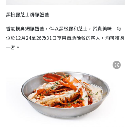
黑松露芝士焗釀蟹蓋
香氣撲鼻焗釀蟹蓋，伴以黑松露和芝士，矜貴美味。每
位於
12
月
24
至
26
及
31
日享用自助晚餐的客人，均可獲贈
一客。