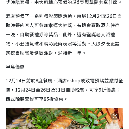
式晚膳套餐，由大廚精心預備的
5
道菜與摯愛共享佳節。
酒店預備了一系列精彩節慶活動，惠顧
12
月
24
至
26
日自
助晚餐的客人可參加幸運大抽獎，有機會贏取酒店住宿
一晚、自助餐禮券等獎品。此外，還有聖誕老人派禮
物、小丑扭氣球和精彩魔術表演等活動。大除夕晚更設
宵夜自助餐及倒數派對，迎接新一年。
早鳥優惠
12
月
14
日前於
8
度餐廳、酒店
eshop
或致電預購並繳付全
費，
12
月
24
日至
26
日及
31
日自助晚餐，可享
9
折優惠；
西式晚膳套餐可享
85
折優惠。