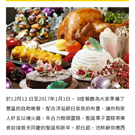
於
12
月
12
日至
2017
年
1
月
1
日，
8
度餐廳為大家準備了
豐富的自助晚餐，配合洋溢節日氣氛的布置，讓你和家
人好友以燒火雞、朱古力樹頭蛋糕、聖誕果子蛋糕等美
食迎接普天同慶的聖誕和新年。即日起，池畔廊供應西