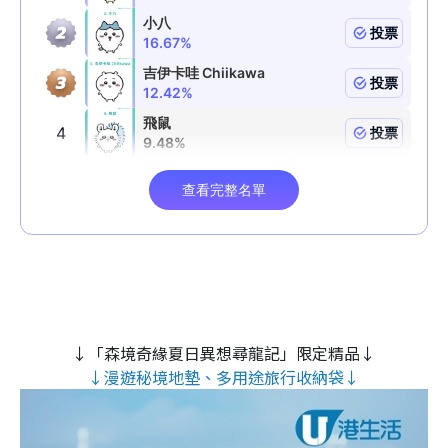
↓「森境奇緣夏日異想尋龍記」限定精品↓
↓漫遊秘境地墊、多用途旅行收納袋↓