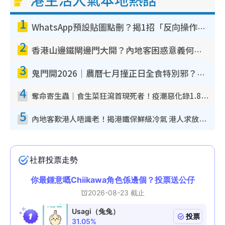
1
WhatsApp預設貼圖點刪？揭1招「反向操作」還原簡潔介面 附3步實測教學
2
香港山邊鐵閘邊門大開？內地客困惑意義何在！網民神回覆：呢種叫法理性防禦
3
鬼門開2026｜農曆七月撞正日全食特別邪？專家警告切忌做一事！揭4大禁忌+2招保平安
4
奪命寄生蟲｜食生菜狂瀉首現死者！疫潮惡化錄1.8萬宗病例 揭洗菜3大謬誤
5
內地客歎港人唔識老！揭港鐵保鮮級冷氣 港人求放過：咪投訴