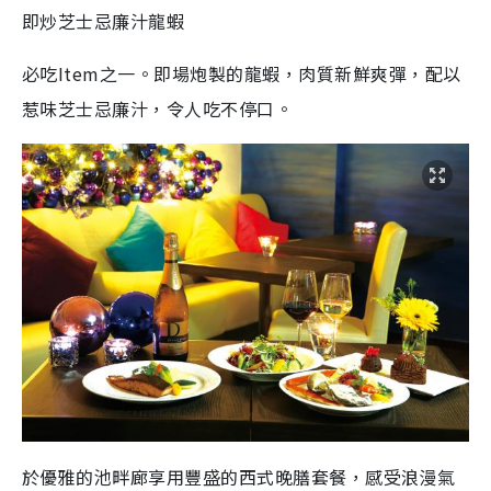
即炒芝士忌廉汁龍蝦
必吃
Item
之一。即場炮製的龍蝦，肉質新鮮爽彈，配以
惹味芝士忌廉汁，令人吃不停口。
於優雅的池畔廊享用豐盛的西式晚膳套餐，感受浪漫氣