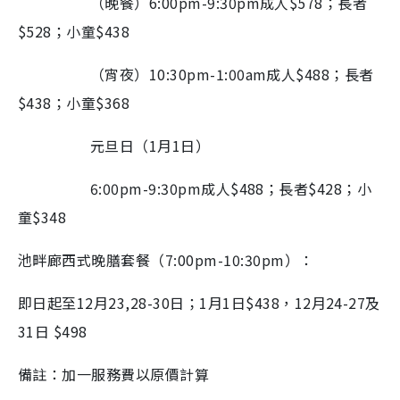
（晚餐）
6:00pm-9:30pm
成人
$578
；長者
$528
；小童
$438
（宵夜）
10:30pm-1:00am
成人
$488
；長者
$438
；小童
$368
元旦日（
1
月
1
日）
6:00pm-9:30pm
成人
$488
；長者
$428
；小
童
$348
池畔廊西式晚膳套餐（
7:00pm-10:30pm
）：
即日起至
12
月
23,28-30
日；
1
月
1
日
$438
，
12
月
24-27
及
31
日
$498
備註：加一服務費以原價計算