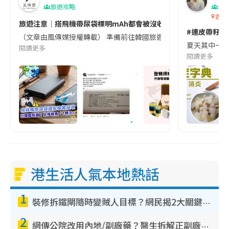
旅遊攻略
生
香港
旅遊注意｜搭飛機帶尿袋標明mAh都會被沒收😱出發前切記檢查「1
#連皮帶籽都
（文章由風傳媒授權轉載） 準備前往韓國旅遊的民眾，近期要特別留
夏天其中一種時
閱讀更多
閱讀更多
港生活人氣本地熱話
1
裝修拆鐵閘隨時變賊人目標？網民揭2大關鍵用途：裝新式等於白裝？附新舊鐵閘分別
2
網傳公院改用內地/副廠藥？醫生拆解正副廠分別 揭4類人換藥隨時出事