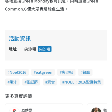
各地宣揚Green Monday教育訊息，同時透過Green
Common方便大眾實踐綠色生活。
活動資訊
地址
尖沙咀
尖沙咀
Noel2016
eatgreen
尖沙咀
餐廳
果汁
聖誕節
素食
NOEL！2016聖誕特集
更多真實評價
風傳媒
營養教