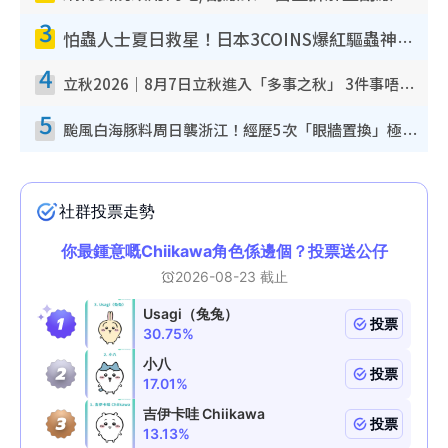
3
怕蟲人士夏日救星！日本3COINS爆紅驅蟲神器$45起 1招「全程免觸碰」輕鬆搞定小強
4
立秋2026｜8月7日立秋進入「多事之秋」 3件事唔做得！專家教6招開運 清枱頭／銀包納氣接好運
5
颱風白海豚料周日襲浙江！經歷5次「眼牆置換」極罕見 成登陸內地最長途颱風