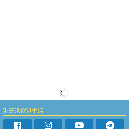
港玩港食港生活