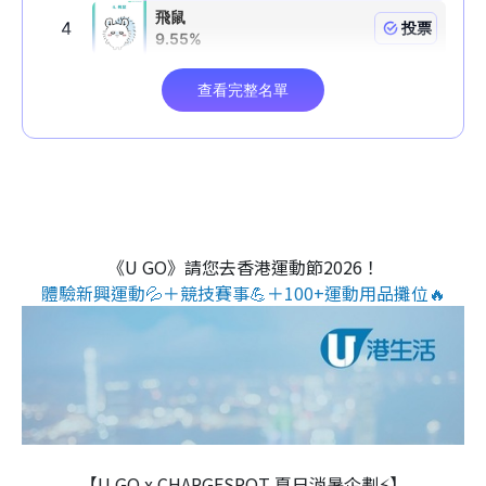
《U GO》請您去香港運動節2026！
體驗新興運動💦＋競技賽事💪＋100+運動用品攤位🔥
【U GO x CHARGESPOT 夏日消暑企劃⚡】