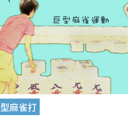
巨型麻雀打