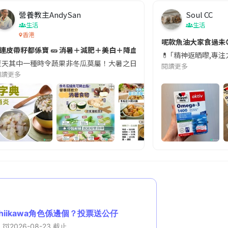
營養教主AndySan
Soul CC
生活
生活
香港
切記檢查「1標示」🚨
呢款魚油大家食過未
#連皮帶籽都係寶 🥒 消暑＋減肥＋美白＋降血脂
近期要特別留意隨身行李中的行動電源。一名旅客日前在機場安檢時，明明攜
💊 ｢精神返晒嚟,專
天其中一種時令蔬果非冬瓜莫屬！大暑之日，點都要飲碗冬瓜湯消暑解渴！除了解暑，冬瓜仲有
閱讀更多
閱讀更多