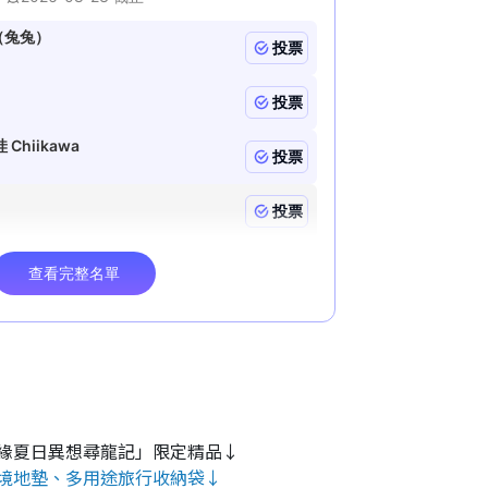
緣夏日異想尋龍記」限定精品↓
境地墊、多用途旅行收納袋↓