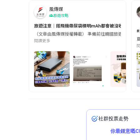
風傳媒
旅遊攻略
旅遊注意｜搭飛機帶尿袋標明mAh都會被沒收😱出發前
（文章由風傳媒授權轉載） 準備前往韓國旅遊的民眾，
夏
閱讀更多