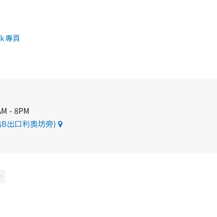
ook專頁
M - 8PM
B出口利奧坊旁)
動