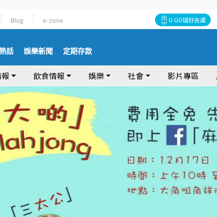
Blog
e-zone
U GO搵好去處
熱話
娛樂新聞
定期存款
情報
飲食情報
娛樂
社會
影片專區