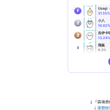
↓「森境奇
↓漫遊秘