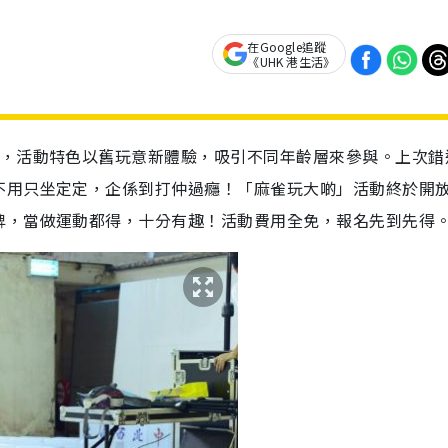
在Google追蹤
《UHK 港生活》
動，活動特色以舊玩意新體驗，吸引不同年齡層來參與。上次錯
不用只坐定定，企係到打仲過癮！「麻雀玩大啲」活動終於開
牌，當做運動都得，十分有趣！活動費用全免，報名先到先得