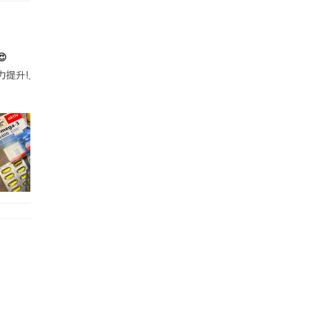

帶的行動電源機身已標示「10000mAh」，卻仍被要求當場丟棄，讓他
注力提升!｣ 長時間對住電腦､剪片寫稿,成日覺得眼睛乾澀､腦袋好似｢斷線｣｡試咗
好多鮮為人知嘅好處：減肥、消水腫、降血脂、美白養顏👇 冬瓜5大功效✨ 1️⃣ 利尿