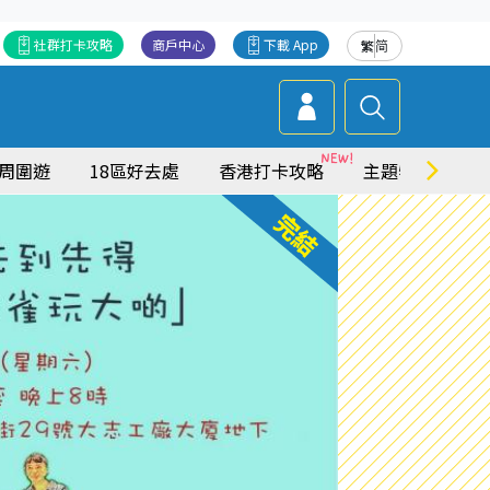
社群打卡攻略
商戶中心
下載 App
繁
简
周圍遊
18區好去處
香港打卡攻略
主題特集