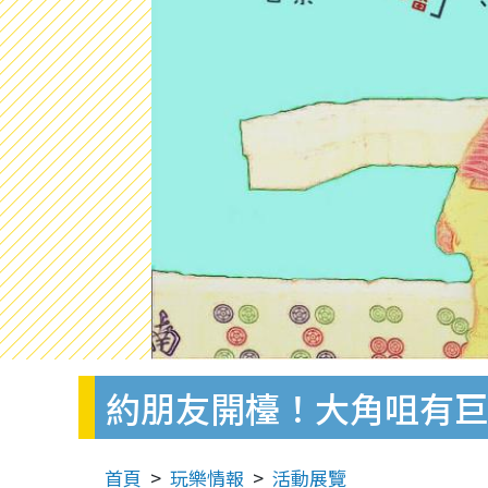
約朋友開檯！大角咀有
首頁
玩樂情報
活動展覽