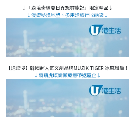
↓「森境奇緣夏日異想尋龍記」限定精品↓
↓漫遊秘境地墊、多用途旅行收納袋↓
【送您🐯】韓國超人氣文創品牌MUZIK TIGER 冰感風扇！
↓將萌虎嘅慵懶療癒帶返屋企↓