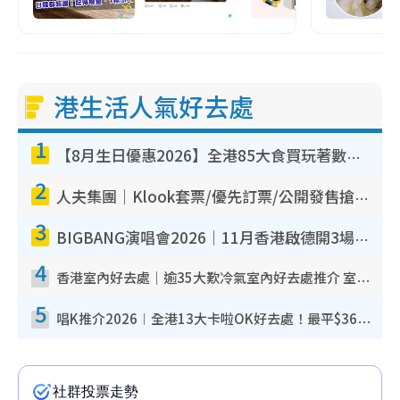
港生活人氣好去處
1
【8月生日優惠2026】全港85大食買玩著數攻略 自助餐/火鍋放題同行免費＋誠品/DONKI送現金券
2
人夫集團｜Klook套票/優先訂票/公開發售搶飛攻略！附票價.購票連結.場地座位表
3
BIGBANG演唱會2026｜11月香港啟德開3場！實名制VIP申請、優先購票攻略
4
香港室內好去處｜逾35大歎冷氣室內好去處推介 室內活動免費避雨無懼落雨
5
唱K推介2026︱全港13大卡啦OK好去處！最平$36起 日文K都有！(附地址+收費詳情)