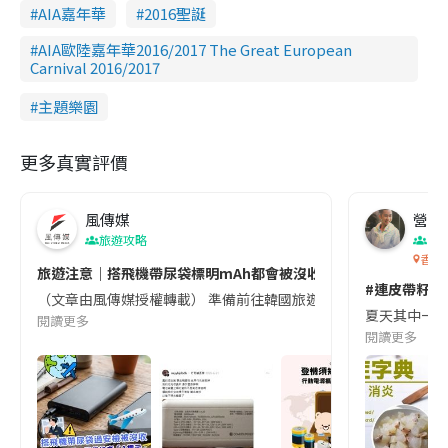
AIA嘉年華
2016聖誕
AIA歐陸嘉年華2016/2017 The Great European
Carnival 2016/2017
主題樂園
更多真實評價
風傳媒
營養教
旅遊攻略
生
香港
旅遊注意｜搭飛機帶尿袋標明mAh都會被沒收😱出發前切記檢查「1
#連皮帶籽都
（文章由風傳媒授權轉載） 準備前往韓國旅遊的民眾，近期要特別留
夏天其中一種時
閱讀更多
閱讀更多