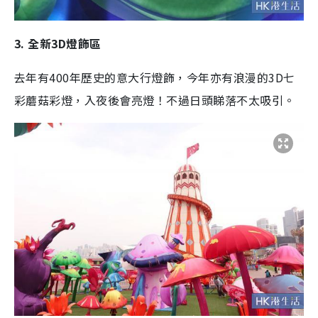
3. 全新3D燈飾區
去年有400年歷史的意大行燈飾，今年亦有浪漫的3D七
彩蘑菇彩燈，入夜後會亮燈！不過日頭睇落不太吸引。