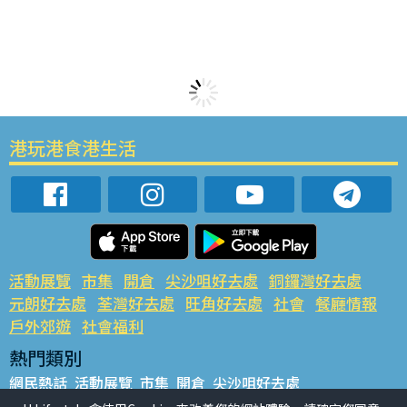
港玩港食港生活
活動展覽
市集
開倉
尖沙咀好去處
銅鑼灣好去處
元朗好去處
荃灣好去處
旺角好去處
社會
餐廳情報
戶外郊遊
社會福利
熱門類別
網民熱話
活動展覽
市集
開倉
尖沙咀好去處
銅鑼灣好去處
元朗好去處
荃灣好去處
旺角好去處
社會