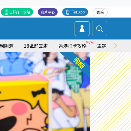
社群打卡攻略
商戶中心
下載 App
繁
简
周圍遊
18區好去處
香港打卡攻略
主題特集