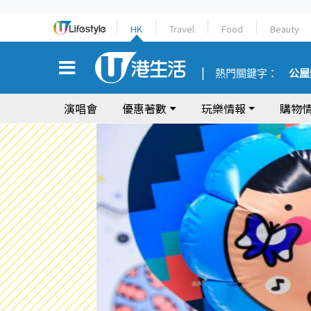
HK
Travel
Food
Beauty
熱門關鍵字：
公屋
演唱會
優惠著數
玩樂情報
購物