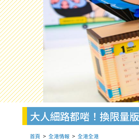
大人細路都啱！換限量版
首頁
全港情報
全港全港