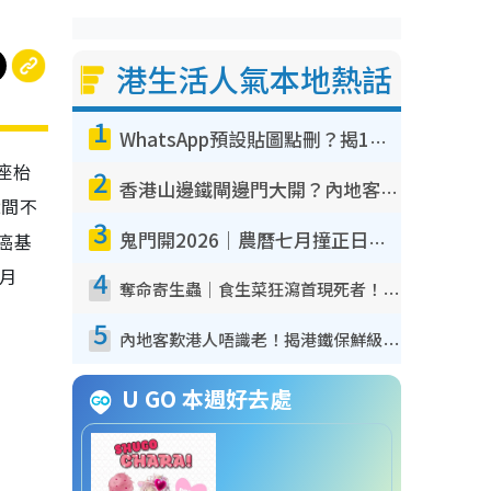
港生活人氣本地熱話
1
WhatsApp預設貼圖點刪？揭1招「反向操作」還原簡潔介面 附3步實測教學
年座枱
2
香港山邊鐵閘邊門大開？內地客困惑意義何在！網民神回覆：呢種叫法理性防禦
2間不
3
癌基
鬼門開2026｜農曆七月撞正日全食特別邪？專家警告切忌做一事！揭4大禁忌+2招保平安
月
4
奪命寄生蟲｜食生菜狂瀉首現死者！疫潮惡化錄1.8萬宗病例 揭洗菜3大謬誤
5
內地客歎港人唔識老！揭港鐵保鮮級冷氣 港人求放過：咪投訴
U GO 本週好去處