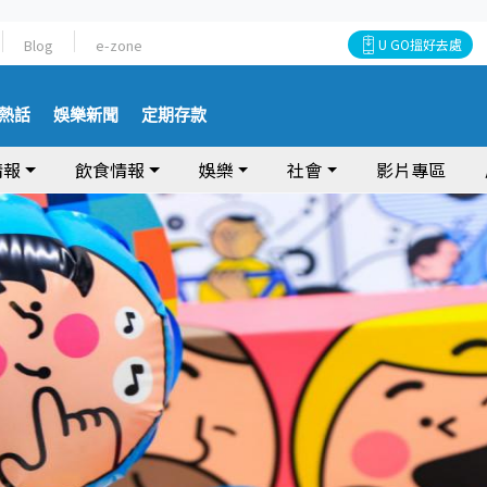
Blog
e-zone
U GO搵好去處
熱話
娛樂新聞
定期存款
情報
飲食情報
娛樂
社會
影片專區