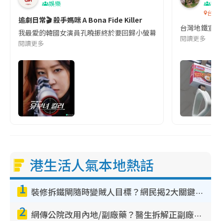
娛樂
吹
台灣
追劇日常🎬 殺手媽咪 A Bona Fide Killer
台灣地鐵宣
我最愛的韓國女演員孔曉振終於要回歸小螢幕啦!這次的劇本改編自同名
閱讀更多
閱讀更多
港生活人氣本地熱話
1
裝修拆鐵閘隨時變賊人目標？網民揭2大關鍵用途：裝新式等於白裝？附新舊鐵閘分別
2
網傳公院改用內地/副廠藥？醫生拆解正副廠分別 揭4類人換藥隨時出事