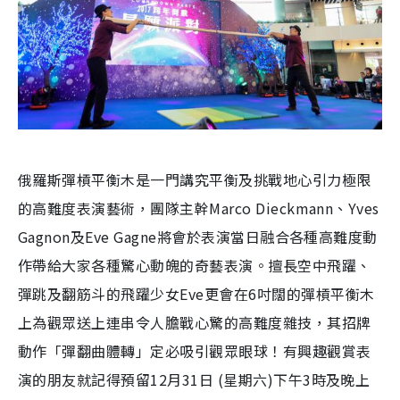
俄羅斯彈槓平衡木是一門講究平衡及挑戰地心引力極限
的高難度表演藝術，團隊主幹Marco Dieckmann、Yves
Gagnon及Eve Gagne將會於表演當日融合各種高難度動
作帶給大家各種驚心動魄的奇藝表演。擅長空中飛躍、
彈跳及翻筋斗的飛躍少女Eve更會在6吋闊的彈槓平衡木
上為觀眾送上連串令人膽戰心驚的高難度雜技，其招牌
動作「彈翻曲體轉」定必吸引觀眾眼球！有興趣觀賞表
演的朋友就記得預留12月31日 (星期六)下午3時及晚上