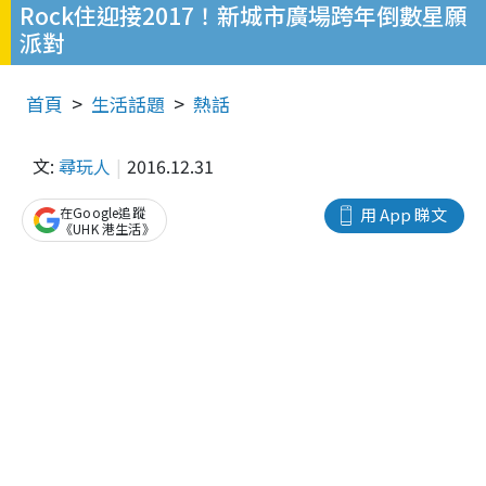
Rock住迎接2017！新城市廣場跨年倒數星願
派對
首頁
生活話題
熱話
文:
尋玩人
2016.12.31
在Google追蹤
用 App 睇文
《UHK 港生活》