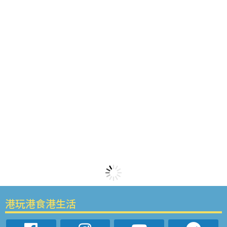
港玩港食港生活