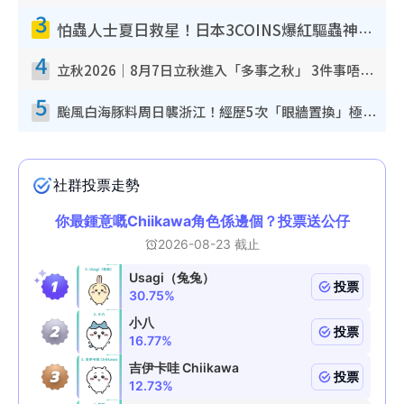
3
怕蟲人士夏日救星！日本3COINS爆紅驅蟲神器$45起 1招「全程免觸碰」輕鬆搞定小強
4
立秋2026｜8月7日立秋進入「多事之秋」 3件事唔做得！專家教6招開運 清枱頭／銀包納氣接好運
5
颱風白海豚料周日襲浙江！經歷5次「眼牆置換」極罕見 成登陸內地最長途颱風