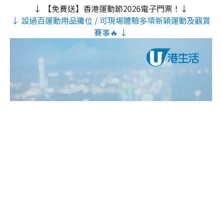
↓ 【免費送】香港運動節2026電子門票！↓
↓ 設過百運動用品攤位 / 可現場體驗多項新穎運動及觀賞
賽事🔥 ↓