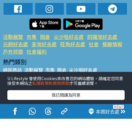
活動展覽
市集
開倉
尖沙咀好去處
銅鑼灣好去處
元朗好去處
荃灣好去處
旺角好去處
社會
餐廳情報
戶外郊遊
社會福利
熱門類別
網民熱話
活動展覽
市集
開倉
尖沙咀好去處
銅鑼灣好去處
元朗好去處
荃灣好去處
旺角好去處
社會
U Lifestyle 會使用Cookies來改善您的網站體驗，請確定您同意
接受本網站之
私隱政策和使用條款
才可繼續瀏覽。
餐廳情報
戶外郊遊
熱門標籤
我已閱讀及同意
#UGO搵好去處
#人氣活動推介
#美食社群熱話
#親子玩樂好去處
#ULifestyle應用程式
#限時搶
本週好去處
#UJetso禮物放送
#ULifestyle商戶中心
#著數
#網絡熱話
香港經濟日報版權所有©2026