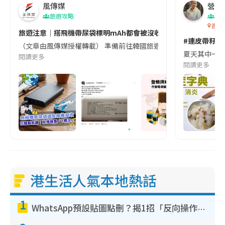
風傳媒
營養教
旅遊攻略
生
香港
旅遊注意｜搭飛機帶尿袋標明mAh都會被沒收😱出發前切記檢查「1
#連皮帶籽都
（文章由風傳媒授權轉載） 準備前往韓國旅遊的民眾，近期要特別留
夏天其中一種時
閱讀更多
閱讀更多
港生活人氣本地熱話
1
WhatsApp預設貼圖點刪？揭1招「反向操作」還原簡潔介面 附3步實測教學