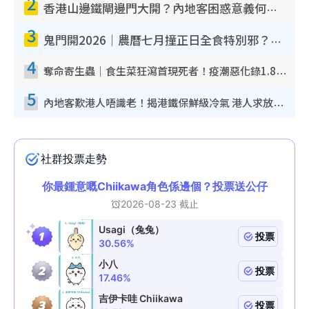
2
香港山邊鐵閘邊門大開？內地客困惑意義何在！網民神回覆：呢種叫法理性防禦
3
鬼門開2026｜農曆七月撞正日全食特別邪？專家警告切忌做一事！揭4大禁忌+2招保平安
4
奪命寄生蟲｜食生菜狂瀉首現死者！疫潮惡化錄1.8萬宗病例 揭洗菜3大謬誤
5
內地客歎港人唔識老！揭港鐵保鮮級冷氣 港人求放過：咪投訴