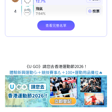
《U GO》請您去香港運動節2026！
體驗新興運動💦＋競技賽事💪＋100+運動用品攤位🔥