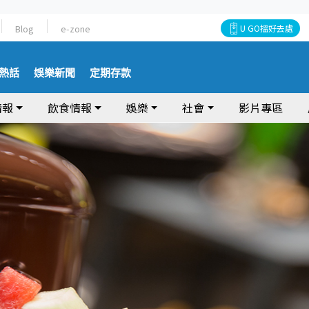
Blog
e-zone
U GO搵好去處
熱話
娛樂新聞
定期存款
情報
飲食情報
娛樂
社會
影片專區