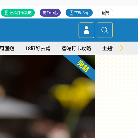
社群打卡攻略
商戶中心
下載 App
繁
简
周圍遊
18區好去處
香港打卡攻略
主題特集