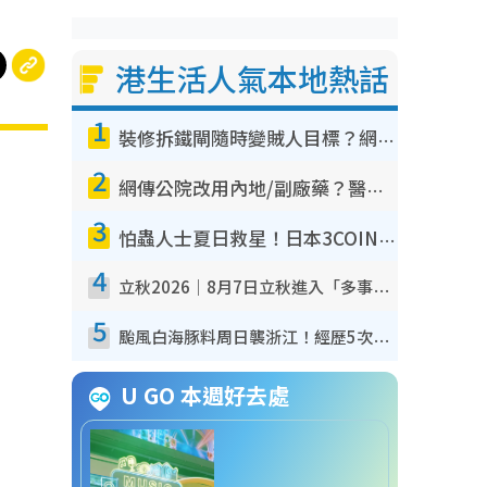
港生活人氣本地熱話
1
裝修拆鐵閘隨時變賊人目標？網民揭2大關鍵用途：裝新式等於白裝？附新舊鐵閘分別
2
網傳公院改用內地/副廠藥？醫生拆解正副廠分別 揭4類人換藥隨時出事
3
怕蟲人士夏日救星！日本3COINS爆紅驅蟲神器$45起 1招「全程免觸碰」輕鬆搞定小強
4
立秋2026｜8月7日立秋進入「多事之秋」 3件事唔做得！專家教6招開運 清枱頭／銀包納氣接好運
5
颱風白海豚料周日襲浙江！經歷5次「眼牆置換」極罕見 成登陸內地最長途颱風
U GO 本週好去處