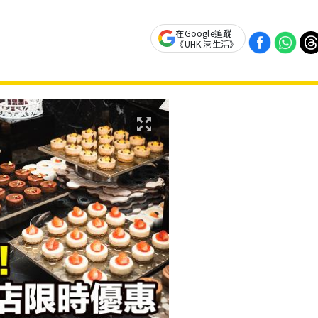
在Google追蹤
《UHK 港生活》