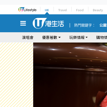
HK
Travel
Food
Beauty
熱門關鍵字：
公屋
演唱會
優惠著數
玩樂情報
購物