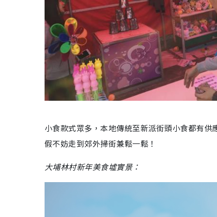
小食款式眾多，本地傳統至新派街頭小食都有供
假不妨走到郊外掃街兼鬆一鬆！
大埔林村新年美食墟實景：