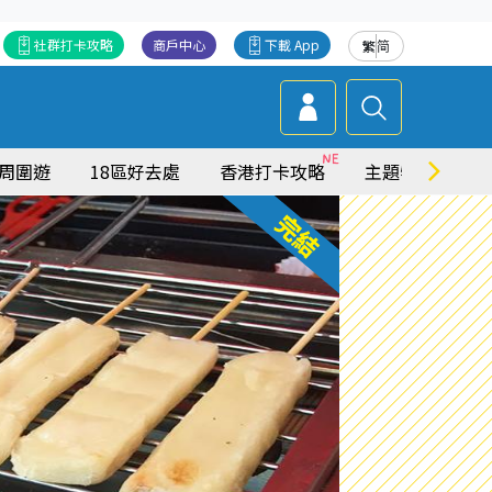
社群打卡攻略
商戶中心
下載 App
繁
简
周圍遊
18區好去處
香港打卡攻略
主題特集