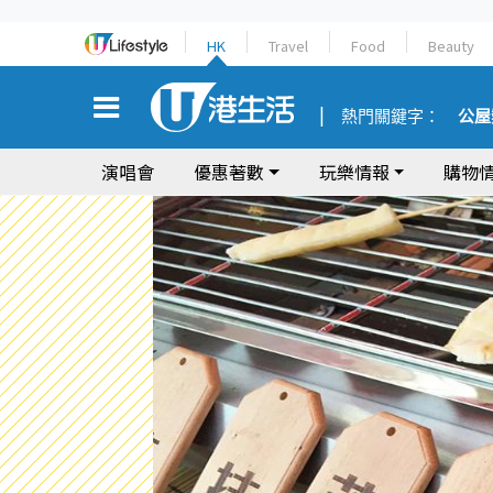
HK
Travel
Food
Beauty
熱門關鍵字：
公屋
演唱會
優惠著數
玩樂情報
購物