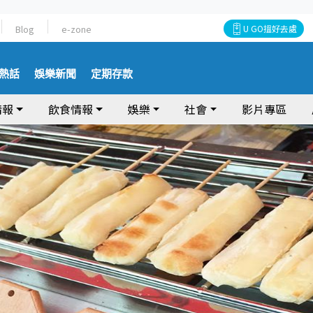
Blog
e-zone
U GO搵好去處
熱話
娛樂新聞
定期存款
情報
飲食情報
娛樂
社會
影片專區