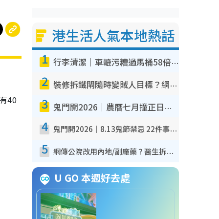
港生活人氣本地熱話
1
行李清潔｜車轆污糟過馬桶58倍！專家警告忌用酒精抹 教1招免污手除菌
2
裝修拆鐵閘隨時變賊人目標？網民揭2大關鍵用途：裝新式等於白裝？附新舊鐵閘分別
有40
3
鬼門開2026｜農曆七月撞正日全食特別邪？專家警告切忌做一事！揭4大禁忌+2招保平安
4
鬼門開2026｜8.13鬼節禁忌 22件事唔做得！燒肉、刺身要少食？半夜勿吹口哨/打呢個電話
5
網傳公院改用內地/副廠藥？醫生拆解正副廠分別 揭4類人換藥隨時出事
U GO 本週好去處