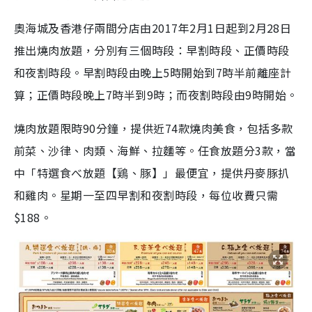
奧海城及香港仔兩間分店由2017年2月1日起到2月28日
推出燒肉放題，分別有三個時段：早割時段、正價時段
和夜割時段。早割時段由晚上5時開始到7時半前離座計
算；正價時段晚上7時半到9時；而夜割時段由9時開始。
燒肉放題限時90分鐘，提供近74款燒肉美食，包括多款
前菜、沙律、肉類、海鮮、拉麵等。任食放題分3款，當
中「特選食べ放題【鶏、豚】」最便宜，提供丹麥豚扒
和雞肉。星期一至四早割和夜割時段，每位收費只需
$188。