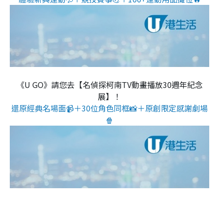
《U GO》請您去【名偵探柯南TV動畫播放30週年紀念
展】！
還原經典名場面📹＋30位角色同框📸＋原創限定感謝劇場
🍿