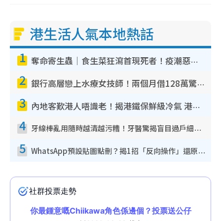
港生活人氣本地熱話
1
奪命寄生蟲｜食生菜狂瀉首現死者！疫潮惡化錄1.8萬宗病例 揭洗菜3大謬誤
2
銀行高層戀上水療女技師！兩個月借128萬驚覺「沉船」沉落火海 揭背後疑似邪教操控賣淫
3
內地客歎港人唔識老！揭港鐵保鮮級冷氣 港人求放過：咪投訴
4
牙線棒亂用隨時越清越污糟！牙醫驚揭盲目過戶細菌恐致蛀牙：呢種先係日常真保養
5
WhatsApp預設貼圖點刪？揭1招「反向操作」還原簡潔介面 附3步實測教學