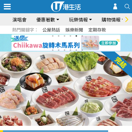
演唱會
優惠著數
玩樂情報
購物情報
熱門關鍵字：
公屋熱話
娛樂新聞
定期存款