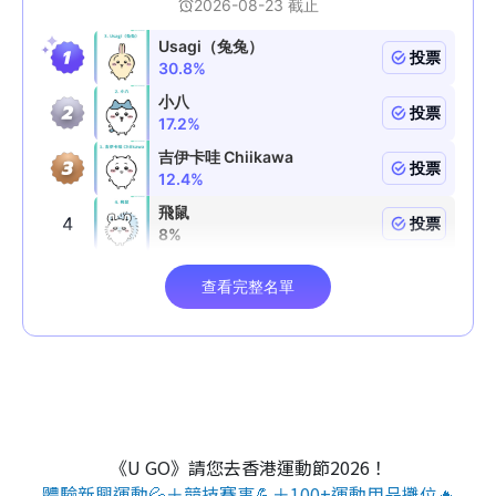
《U GO》請您去香港運動節2026！
體驗新興運動💦＋競技賽事💪＋100+運動用品攤位🔥