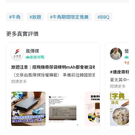
牛角
放題
牛角期間限定推廣
BBQ
更多真實評價
風傳媒
營養教
旅遊攻略
生
香港
旅遊注意｜搭飛機帶尿袋標明mAh都會被沒收😱出發前切記檢查「1
#連皮帶籽都
（文章由風傳媒授權轉載） 準備前往韓國旅遊的民眾，近期要特別留
夏天其中一種時
閱讀更多
閱讀更多