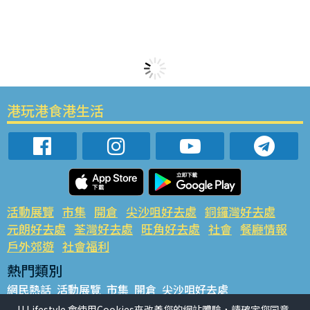
港玩港食港生活
活動展覽
市集
開倉
尖沙咀好去處
銅鑼灣好去處
元朗好去處
荃灣好去處
旺角好去處
社會
餐廳情報
戶外郊遊
社會福利
熱門類別
網民熱話
活動展覽
市集
開倉
尖沙咀好去處
銅鑼灣好去處
元朗好去處
荃灣好去處
旺角好去處
社會
U Lifestyle 會使用Cookies來改善您的網站體驗，請確定您同意