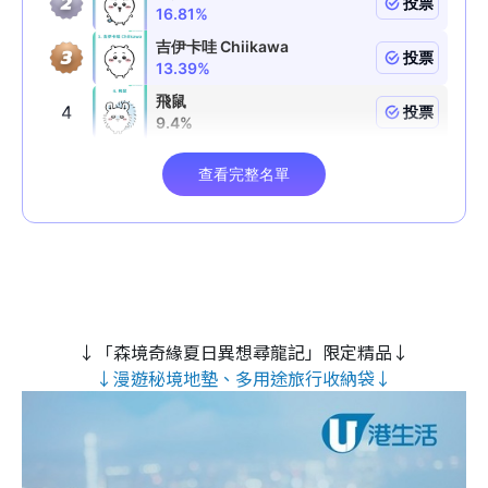
↓「森境奇緣夏日異想尋龍記」限定精品↓
↓漫遊秘境地墊、多用途旅行收納袋↓