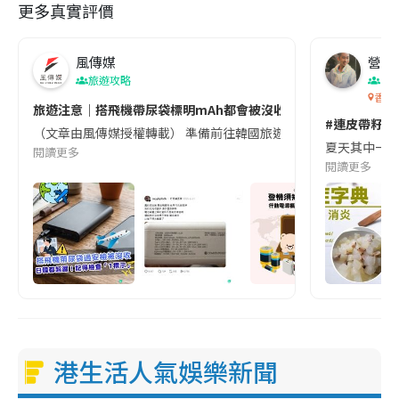
更多真實評價
風傳媒
營養教
旅遊攻略
生
香港
旅遊注意｜搭飛機帶尿袋標明mAh都會被沒收😱出發前切記檢查「1
#連皮帶籽都
（文章由風傳媒授權轉載） 準備前往韓國旅遊的民眾，近期要特別留
夏天其中一種時
閱讀更多
閱讀更多
港生活人氣娛樂新聞