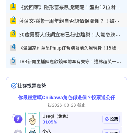
1
《愛回家》隱形富豪臥虎藏龍！盤點12位財氣逼人的有錢藝人：呢位靚女3億身家唔憂做
2
葉蒨文拍拖一周年親自否認情侶關係？！被質疑感情造假竟稱GM「普通同事」
3
30歲男藝人低調宣布已秘密離巢！人氣急跌變失蹤人口︰「這幾年過得並不容易」
4
《愛回家》童星Philip仔暫別幕前久違現身！15歲近況暴風長高蛻變帥氣少男
5
TVB新聞主播陳嘉欣鏡頭前罕有失守！遭林超英一句說話突襲嚇親當場大笑