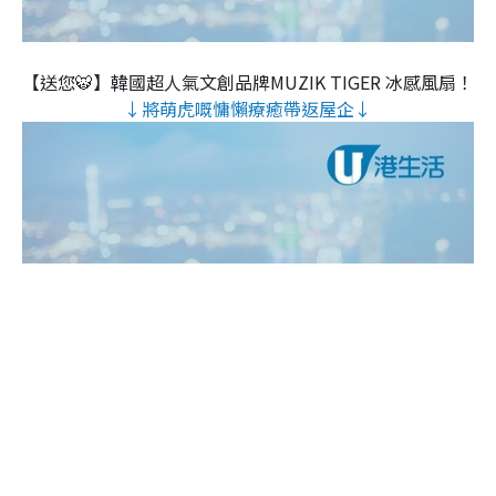
【送您🐯】韓國超人氣文創品牌MUZIK TIGER 冰感風扇！
↓將萌虎嘅慵懶療癒帶返屋企↓