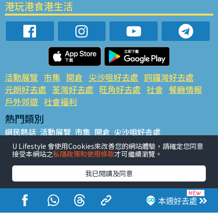
港玩港食港生活
活動展覽
市集
開倉
尖沙咀好去處
銅鑼灣好去處
元朗好去處
荃灣好去處
旺角好去處
社會
餐廳情報
戶外郊遊
社會福利
熱門類別
網民熱話
活動展覽
市集
開倉
尖沙咀好去處
銅鑼灣好去處
元朗好去處
荃灣好去處
旺角好去處
社會
U Lifestyle 會使用Cookies來改善您的網站體驗，請確定您同意
接受本網站之
私隱政策和使用條款
才可繼續瀏覽。
餐廳情報
戶外郊遊
熱門標籤
我已閱讀及同意
#UGO搵好去處
#人氣活動推介
#美食社群熱話
#親子玩樂好去處
#ULifestyle應用程式
#限時搶
本週好去處
#UJetso禮物放送
#ULifestyle商戶中心
#著數
#網絡熱話