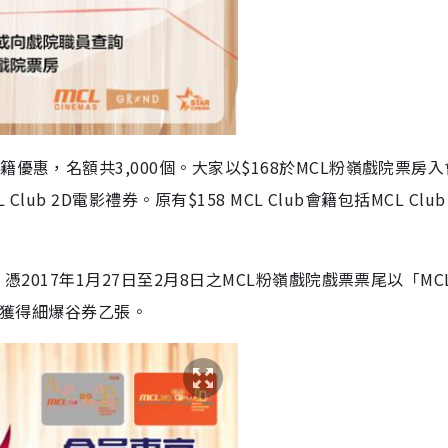
優惠，名額共3,000個。大家以$168於MCL粉嶺戲院票房
lub 2D電影禮券。原有$158 MCL Club會籍包括MCL Club
憑2017年1月27日至2月8日之MCL粉嶺戲院戲票票尾以「MC
額外獲得細爆谷券乙張。