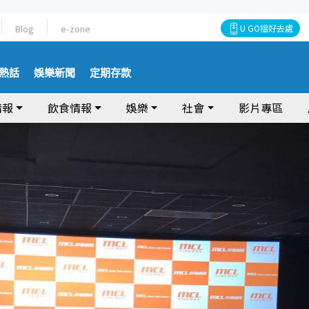
Blog
e-zone
U GO搵好去處
熱話
娛樂新聞
定期存款
情報
飲食情報
娛樂
社會
影片專區