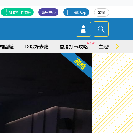
社群打卡攻略
商戶中心
下載 App
繁
简
周圍遊
18區好去處
香港打卡攻略
主題特集