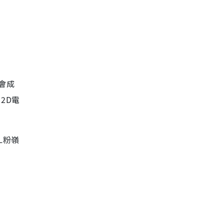
入會成
 2D電
L粉嶺