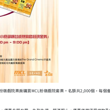
L粉嶺戲院票房購買MCL粉嶺戲院套票。名額共2,000個，每個