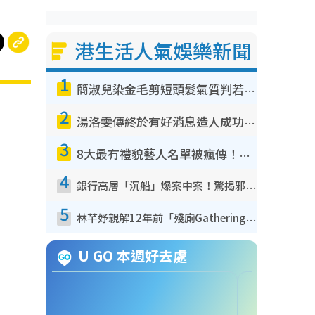
港生活人氣娛樂新聞
1
簡淑兒染金毛剪短頭髮氣質判若兩人！嚇壞老公麥大力都認唔出：「你做咩事？」
2
湯洛雯傳終於有好消息造人成功！兩大細節曝孕味極濃惹猜測：大肚婆先會咁！
3
8大最冇禮貌藝人名單被瘋傳！網民揭發明星真面目 一致數臭呢位係無品天花板？
4
銀行高層「沉船」爆案中案！驚揭邪教洗腦操控賣淫被吞600萬 幕後黑手講多錯多
5
林芊妤親解12年前「殘廁Gathering」真相！高層解約一句話重創尊嚴至今拒返TVB
U GO 本週好去處