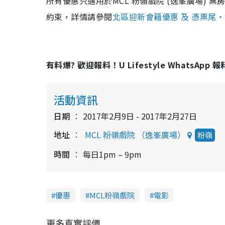
所有優惠只適用於MCL 粉嶺戲院 (逸峯廣場)
約束，詳情請參閱
北區迎新會籍優惠 及 憑票尾
有料爆? 歡迎報料！U Lifestyle WhatsApp 
活動資訊
日期
2017年2月9日 - 2017年2月27日
地址
MCL 粉嶺戲院 （逸峯廣場）
粉嶺
時間
每日1pm – 9pm
優惠
MCL粉嶺戲院
電影
更多真實評價