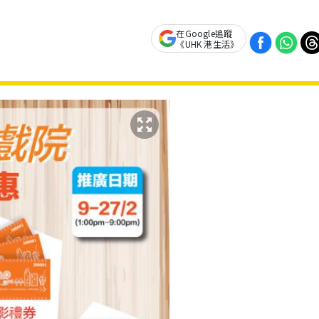
在Google追蹤
《UHK 港生活》