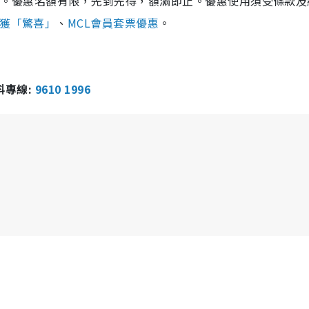
 票房。優惠名額有限，先到先得，額滿即止。優惠使用須受條款
‧獲「驚喜」
、
MCL會員套票優惠
。
報料專線:
9610 1996