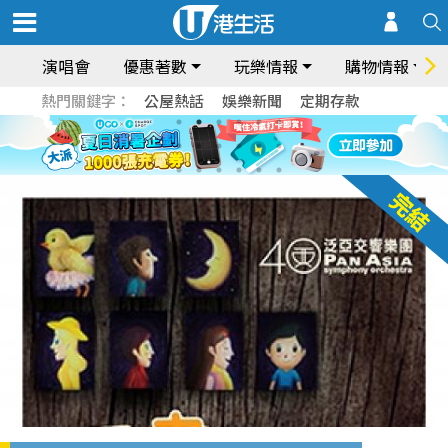
演唱會
優惠著數
玩樂情報
購物情報
熱門關鍵字：
公屋熱話
娛樂新聞
定期存款