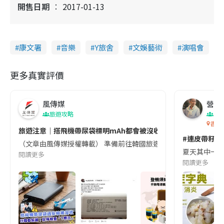
開售日期
2017-01-13
康文署
音樂
Y旅舍
文娛藝術
演唱會
更多真實評價
風傳媒
營養教
旅遊攻略
生
香港
旅遊注意｜搭飛機帶尿袋標明mAh都會被沒收😱出發前切記檢查「1
#連皮帶籽都
（文章由風傳媒授權轉載） 準備前往韓國旅遊的民眾，近期要特別留
夏天其中一種時
閱讀更多
閱讀更多