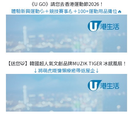
《U GO》請您去香港運動節2026！
體驗新興運動💦＋競技賽事💪＋100+運動用品攤位🔥
【送您🐯】韓國超人氣文創品牌MUZIK TIGER 冰感風扇！
↓將萌虎嘅慵懶療癒帶返屋企↓