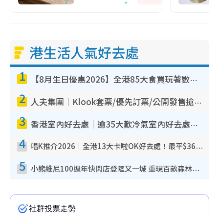
港生活人氣好去處
1
【8月生日優惠2026】全港85大食買玩著數攻略 自助餐/火鍋放題同行免費＋誠品/DONKI送現金券
2
人夫集團｜Klook套票/優先訂票/公開發售搶飛攻略！附票價.購票連結.場地座位表
3
香港室內好去處｜逾35大歎冷氣室內好去處推介 室內活動免費避雨無懼落雨
4
唱K推介2026︱全港13大卡啦OK好去處！最平$36起 日文K都有！(附地址+收費詳情)
5
小熊維尼100週年快閃店登陸又一城 重現百畝森林經典場景／獨家限定盲盒登場／專屬DIY香水