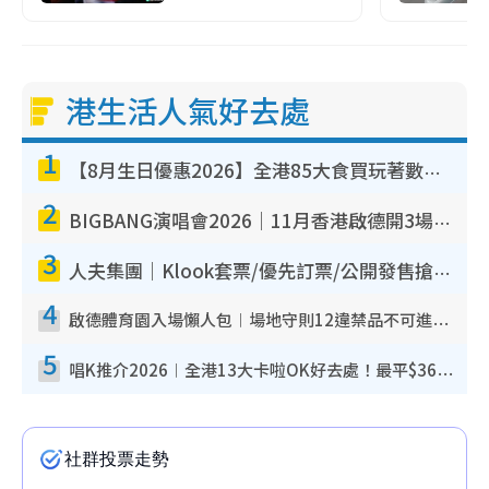
港生活人氣好去處
1
【8月生日優惠2026】全港85大食買玩著數攻略 自助餐/火鍋放題同行免費＋誠品/DONKI送現金券
2
BIGBANG演唱會2026｜11月香港啟德開3場！實名制VIP申請、優先購票攻略
3
人夫集團｜Klook套票/優先訂票/公開發售搶飛攻略！附票價.購票連結.場地座位表
4
啟德體育園入場懶人包︱場地守則12違禁品不可進場准帶細水樽但全場禁樽蓋！應援牌有限制！
5
唱K推介2026︱全港13大卡啦OK好去處！最平$36起 日文K都有！(附地址+收費詳情)