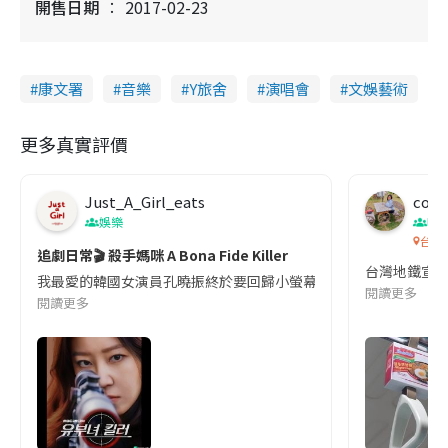
開售日期
2017-02-23
康文署
音樂
Y旅舍
演唱會
文娛藝術
更多真實評價
Just_A_Girl_eats
co c
娛樂
吹
台灣
追劇日常🎬 殺手媽咪 A Bona Fide Killer
台灣地鐵宣
我最愛的韓國女演員孔曉振終於要回歸小螢幕啦!這次的劇本改編自同名
閱讀更多
閱讀更多