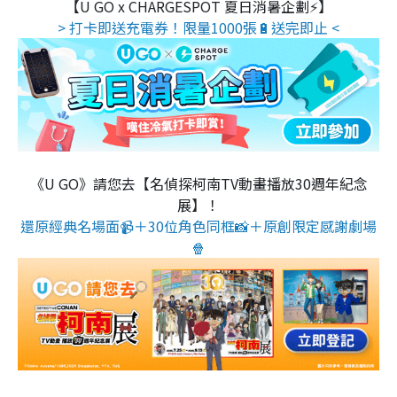
【U GO x CHARGESPOT 夏日消暑企劃⚡】
> 打卡即送充電券！限量1000張🔋送完即止 <
《U GO》請您去【名偵探柯南TV動畫播放30週年紀念
展】！
還原經典名場面📹＋30位角色同框📸＋原創限定感謝劇場
🍿