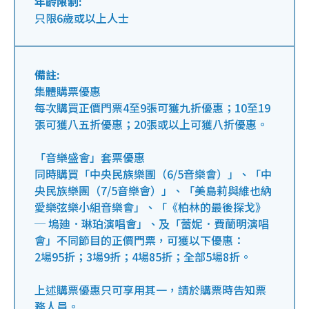
年齡限制:
只限6歲或以上人士
備註:
集體購票優惠
每次購買正價門票4至9張可獲九折優惠；10至19
張可獲八五折優惠；20張或以上可獲八折優惠。
「音樂盛會」套票優惠
同時購買「中央民族樂團（6/5音樂會）」、「中
央民族樂團（7/5音樂會）」、「美島莉與維也納
愛樂弦樂小組音樂會」、「《柏林的最後探戈》
─ 塢廸．琳珀演唱會」、及「蕾妮．費蘭明演唱
會」不同節目的正價門票，可獲以下優惠：
2場95折；3場9折；4場85折；全部5場8折。
上述購票優惠只可享用其一，請於購票時告知票
務人員。