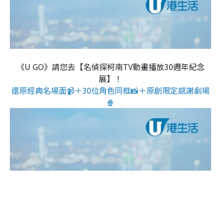
《U GO》請您去【名偵探柯南TV動畫播放30週年紀念
展】！
還原經典名場面📹＋30位角色同框📸＋原創限定感謝劇場
🍿