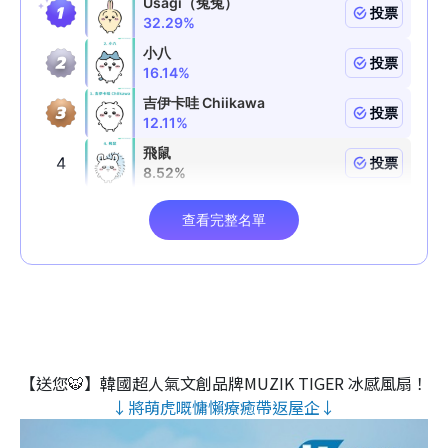
【送您🐯】韓國超人氣文創品牌MUZIK TIGER 冰感風扇！
↓將萌虎嘅慵懶療癒帶返屋企↓