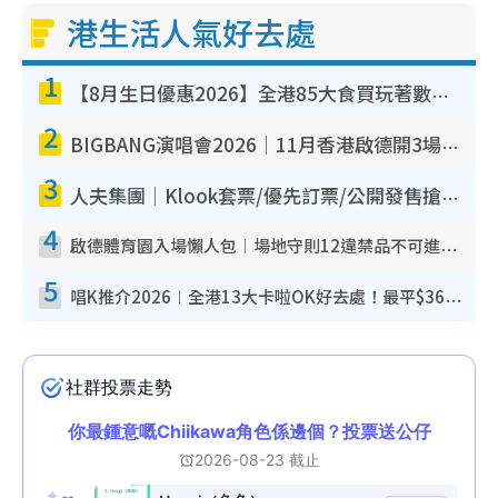
港生活人氣好去處
1
【8月生日優惠2026】全港85大食買玩著數攻略 自助餐/火鍋放題同行免費＋誠品/DONKI送現金券
2
BIGBANG演唱會2026｜11月香港啟德開3場！實名制VIP申請、優先購票攻略
3
人夫集團｜Klook套票/優先訂票/公開發售搶飛攻略！附票價.購票連結.場地座位表
4
啟德體育園入場懶人包︱場地守則12違禁品不可進場准帶細水樽但全場禁樽蓋！應援牌有限制！
5
唱K推介2026︱全港13大卡啦OK好去處！最平$36起 日文K都有！(附地址+收費詳情)