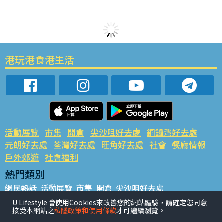
港玩港食港生活
活動展覽
市集
開倉
尖沙咀好去處
銅鑼灣好去處
元朗好去處
荃灣好去處
旺角好去處
社會
餐廳情報
戶外郊遊
社會福利
熱門類別
網民熱話
活動展覽
市集
開倉
尖沙咀好去處
銅鑼灣好去處
元朗好去處
荃灣好去處
旺角好去處
社會
U Lifestyle 會使用Cookies來改善您的網站體驗，請確定您同意
接受本網站之
私隱政策和使用條款
才可繼續瀏覽。
餐廳情報
戶外郊遊