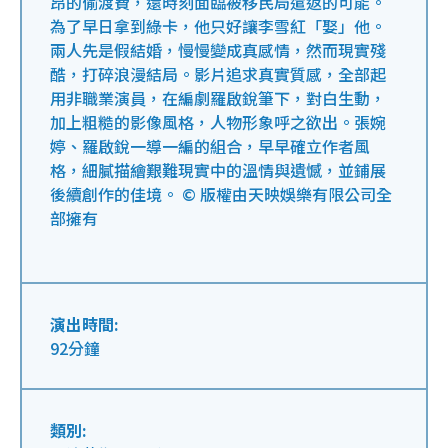
昂的偷渡費，還時刻面臨被移民局遣返的可能。
為了早日拿到綠卡，他只好讓李雪紅「娶」他。
兩人先是假結婚，慢慢變成真感情，然而現實殘
酷，打碎浪漫結局。影片追求真實質感，全部起
用非職業演員，在編劇羅啟銳筆下，對白生動，
加上粗糙的影像風格，人物形象呼之欲出。張婉
婷、羅啟銳一導一編的組合，早早確立作者風
格，細膩描繪艱難現實中的溫情與遺憾，並鋪展
後續創作的佳境。 © 版權由天映娛樂有限公司全
部擁有
演出時間:
92分鐘
類別: