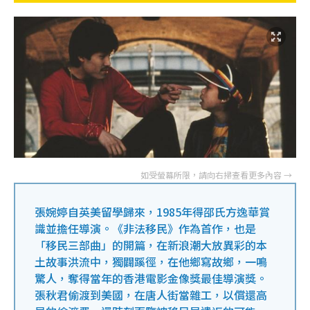
張婉婷自英美留學歸來，1985年得邵氏方逸華賞
識並擔任導演。《非法移民》作為首作，也是
「移民三部曲」的開篇，在新浪潮大放異彩的本
土故事洪流中，獨闢蹊徑，在他鄉寫故鄉，一鳴
驚人，奪得當年的香港電影金像獎最佳導演獎。
張秋君偷渡到美國，在唐人街當雜工，以償還高