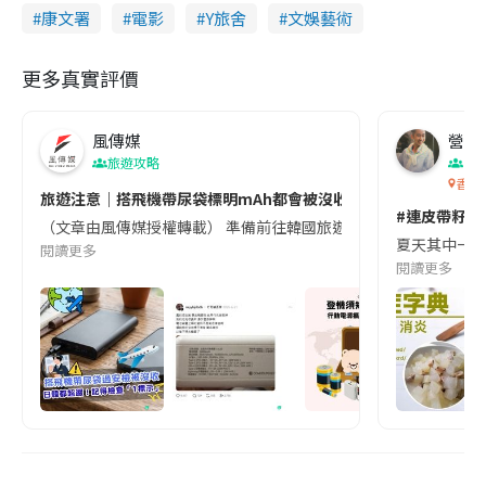
康文署
電影
Y旅舍
文娛藝術
更多真實評價
風傳媒
營養教
旅遊攻略
生
香港
旅遊注意｜搭飛機帶尿袋標明mAh都會被沒收😱出發前切記檢查「1
#連皮帶籽都
（文章由風傳媒授權轉載） 準備前往韓國旅遊的民眾，近期要特別留
夏天其中一種時
閱讀更多
閱讀更多