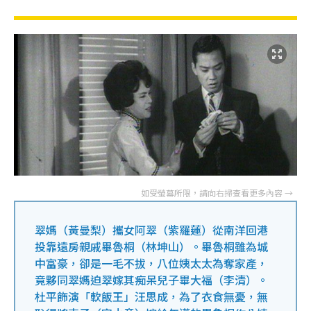
翠媽（黃曼梨）攜女阿翠（紫羅蓮）從南洋回港
投靠遠房親戚畢魯桐（林坤山）。畢魯桐雖為城
中富豪，卻是一毛不拔，八位姨太太為奪家產，
竟夥同翠媽迫翠嫁其痴呆兒子畢大福（李清）。
杜平飾演「軟飯王」汪思成，為了衣食無憂，無