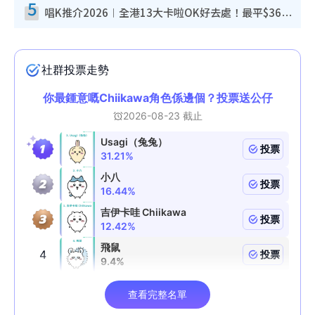
5
唱K推介2026︱全港13大卡啦OK好去處！最平$36起 日文K都有！(附地址+收費詳情)