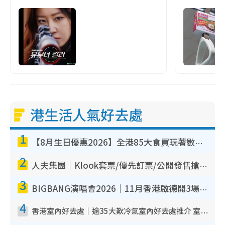
港生活人氣好去處
1
【8月生日優惠2026】全港85大食買玩著數攻略 自助餐/火鍋放題同行免費＋誠品/DONKI送現金券
2
人夫集團｜Klook套票/優先訂票/公開發售搶飛攻略！附票價.購票連結.場地座位表
3
BIGBANG演唱會2026｜11月香港啟德開3場！實名制VIP申請、優先購票攻略
4
香港室內好去處｜逾35大歎冷氣室內好去處推介 室內活動免費避雨無懼落雨