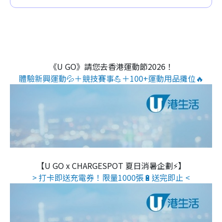
《U GO》請您去香港運動節2026！
體驗新興運動💦＋競技賽事💪＋100+運動用品攤位🔥
【U GO x CHARGESPOT 夏日消暑企劃⚡】
> 打卡即送充電券！限量1000張🔋送完即止 <