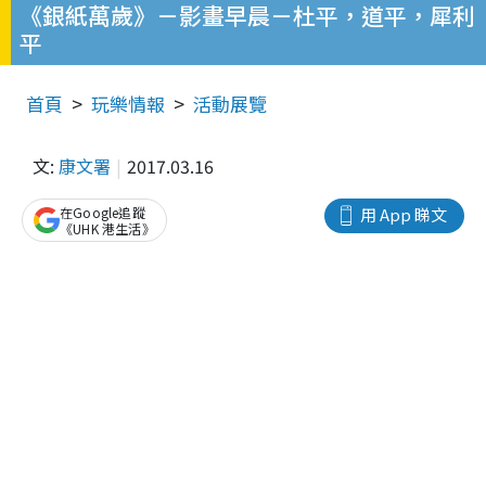
《銀紙萬歲》－影畫早晨－杜平，道平，犀利
平
首頁
玩樂情報
活動展覽
文:
康文署
2017.03.16
在Google追蹤
用 App 睇文
《UHK 港生活》