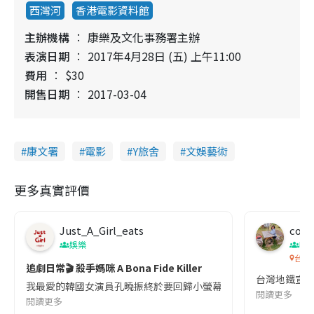
西灣河
香港電影資料館
主辦機構
康樂及文化事務署主辦
表演日期
2017年4月28日 (五) 上午11:00
費用
$30
開售日期
2017-03-04
康文署
電影
Y旅舍
文娛藝術
更多真實評價
Just_A_Girl_eats
co c
娛樂
吹
台灣
追劇日常🎬 殺手媽咪 A Bona Fide Killer
台灣地鐵宣
我最愛的韓國女演員孔曉振終於要回歸小螢幕啦!這次的劇本改編自同名
閱讀更多
閱讀更多