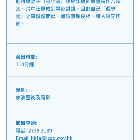
恥得將妻子（容小意）嫁給年邁的畢魯桐作八姨
太。片中汪思成到畢家討錢，且對自己「戴綠
帽」之事侃侃而談，盡現無賴皮相，讓人咬牙切
齒。
演出時間:
110分鐘
類別:
表演藝術及電影
節目查詢:
電話: 2739 2139
Email: hkfa@lcsd.gov.hk