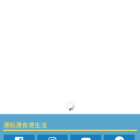
港玩港食港生活