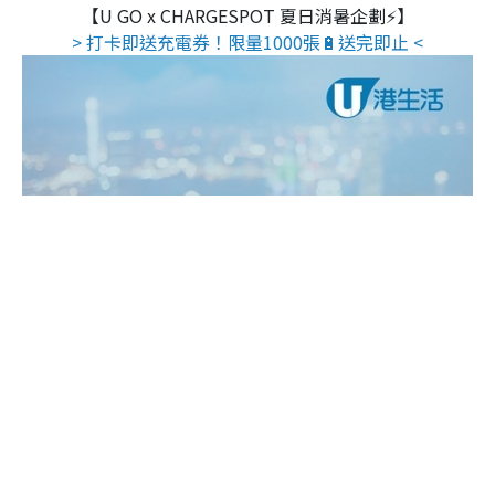
【U GO x CHARGESPOT 夏日消暑企劃⚡】
> 打卡即送充電券！限量1000張🔋送完即止 <