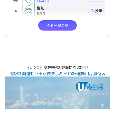
《U GO》請您去香港運動節2026！
體驗新興運動💦＋競技賽事💪＋100+運動用品攤位🔥