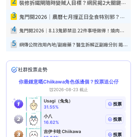
2
裝修拆鐵閘隨時變賊人目標？網民揭2大關鍵用途：裝新式等於白裝？附新舊鐵閘分別
3
鬼門開2026｜農曆七月撞正日全食特別邪？專家警告切忌做一事！揭4大禁忌+2招保平安
4
鬼門開2026｜8.13鬼節禁忌 22件事唔做得！燒肉、刺身要少食？半夜勿吹口哨/打呢個電話
5
網傳公院改用內地/副廠藥？醫生拆解正副廠分別 揭4類人換藥隨時出事