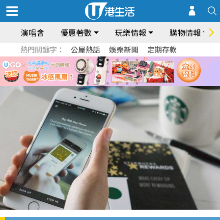
演唱會
優惠著數
玩樂情報
購物情報
熱門關鍵字：
公屋熱話
娛樂新聞
定期存款