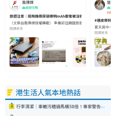
風傳媒
營養教
旅遊攻略
生
香港
旅遊注意｜搭飛機帶尿袋標明mAh都會被沒收😱出發前切記檢查「1
#連皮帶籽都
（文章由風傳媒授權轉載） 準備前往韓國旅遊的民眾，近期要特別留
夏天其中一種時
閱讀更多
閱讀更多
港生活人氣本地熱話
1
行李清潔｜車轆污糟過馬桶58倍！專家警告忌用酒精抹 教1招免污手除菌