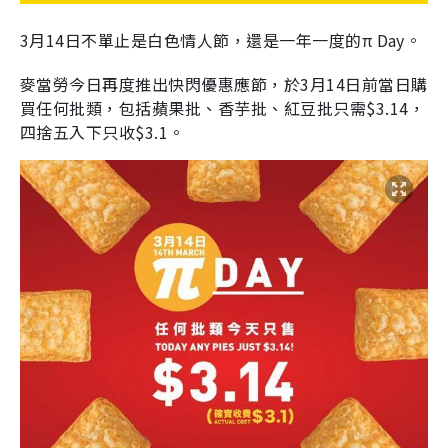
3月14日不單止是白色情人節，還是一年一度的π Day。
麥當勞今日再度推出快閃優惠應節，於
3
月
14
日前當日購
買任何批類，包括蘋果批、香芋批、紅豆批只需
$3.14
，
四捨五入下只收
$3.1
。