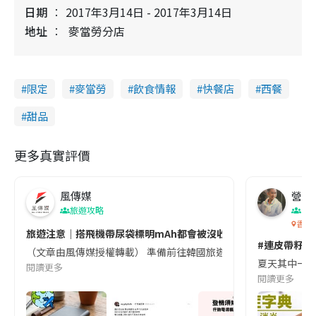
日期
2017年3月14日 - 2017年3月14日
地址
麥當勞分店
限定
麥當勞
飲食情報
快餐店
西餐
甜品
更多真實評價
風傳媒
營養教
旅遊攻略
生
香港
旅遊注意｜搭飛機帶尿袋標明mAh都會被沒收😱出發前切記檢查「1
#連皮帶籽都
（文章由風傳媒授權轉載） 準備前往韓國旅遊的民眾，近期要特別留
夏天其中一種時
閱讀更多
閱讀更多