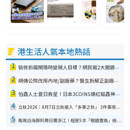
港生活人氣本地熱話
1
裝修拆鐵閘隨時變賊人目標？網民揭2大關鍵用途：裝新式等於白裝？附新舊鐵閘分別
2
網傳公院改用內地/副廠藥？醫生拆解正副廠分別 揭4類人換藥隨時出事
3
怕蟲人士夏日救星！日本3COINS爆紅驅蟲神器$45起 1招「全程免觸碰」輕鬆搞定小強
4
立秋2026｜8月7日立秋進入「多事之秋」 3件事唔做得！專家教6招開運 清枱頭／銀包納氣接好運
5
颱風白海豚料周日襲浙江！經歷5次「眼牆置換」極罕見 成登陸內地最長途颱風