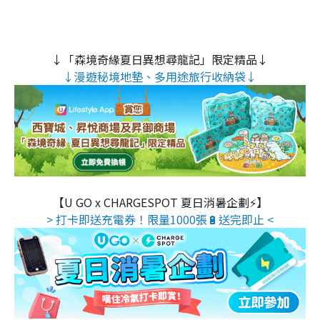
↓「森境奇緣夏日異想尋龍記」限定精品↓
↓漫遊秘境地墊、多用途旅行收納袋↓
【U GO x CHARGESPOT 夏日消暑企劃⚡】
> 打卡即送充電券！限量1000張🔋送完即止 <