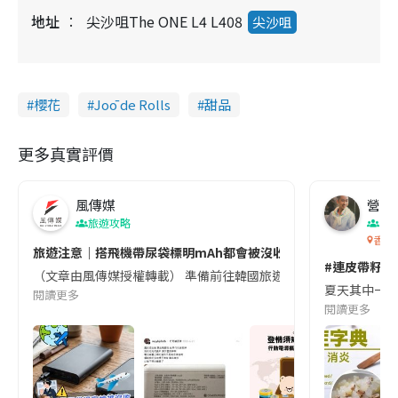
地址
尖沙咀The ONE L4 L408
尖沙咀
櫻花
Joō de Rolls
甜品
更多真實評價
風傳媒
營養教
旅遊攻略
生
香港
旅遊注意｜搭飛機帶尿袋標明mAh都會被沒收😱出發前切記檢查「1
#連皮帶籽都
（文章由風傳媒授權轉載） 準備前往韓國旅遊的民眾，近期要特別留
夏天其中一種時
閱讀更多
閱讀更多