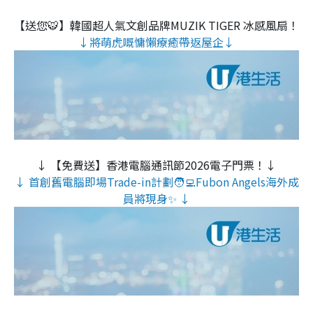
【送您🐯】韓國超人氣文創品牌MUZIK TIGER 冰感風扇！
↓將萌虎嘅慵懶療癒帶返屋企↓
↓ 【免費送】香港電腦通訊節2026電子門票！↓
↓ 首創舊電腦即場Trade-in計劃🧑‍💻Fubon Angels海外成
員將現身✨ ↓