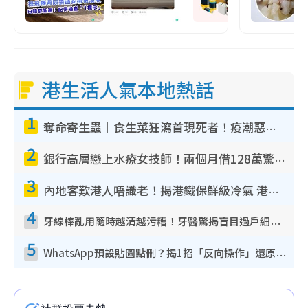
港生活人氣本地熱話
1
奪命寄生蟲｜食生菜狂瀉首現死者！疫潮惡化錄1.8萬宗病例 揭洗菜3大謬誤
2
銀行高層戀上水療女技師！兩個月借128萬驚覺「沉船」沉落火海 揭背後疑似邪教操控賣淫
3
內地客歎港人唔識老！揭港鐵保鮮級冷氣 港人求放過：咪投訴
4
牙線棒亂用隨時越清越污糟！牙醫驚揭盲目過戶細菌恐致蛀牙：呢種先係日常真保養
5
WhatsApp預設貼圖點刪？揭1招「反向操作」還原簡潔介面 附3步實測教學