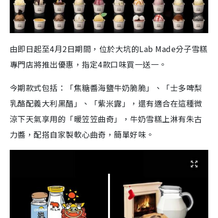
由即日起至4月2日期間，位於大坑的Lab Made分子雪糕
專門店將推出優惠，指定4款口味買一送一。
今期款式包括：「焦糖醬海鹽牛奶脆脆」、「士多啤梨
乳酪配義大利黑醋」、「紫米露」，還有適合在這種微
涼下天氣享用的「暖笠笠曲奇」，牛奶雪糕上淋有朱古
力醬，配搭自家製軟心曲奇，簡單好味。