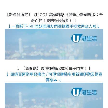
【新會員限定】《U GO》請你睇👹《蠟筆小新劇場版：千
奇百怪！我的妖怪假期》！
↓一齊睇下小新同妖怪朋友們點樣聯手拯救屋企人啦↓
↓ 【免費送】香港運動節2026電子門票！↓
↓ 設過百運動用品攤位 / 可現場體驗多項新穎運動及觀賞
賽事🔥 ↓