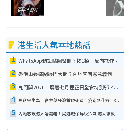
港生活人氣本地熱話
1
WhatsApp預設貼圖點刪？揭1招「反向操作」還原簡潔介面 附3步實測教學
2
香港山邊鐵閘邊門大開？內地客困惑意義何在！網民神回覆：呢種叫法理性防禦
3
鬼門開2026｜農曆七月撞正日全食特別邪？專家警告切忌做一事！揭4大禁忌+2招保平安
4
奪命寄生蟲｜食生菜狂瀉首現死者！疫潮惡化錄1.8萬宗病例 揭洗菜3大謬誤
5
內地客歎港人唔識老！揭港鐵保鮮級冷氣 港人求放過：咪投訴