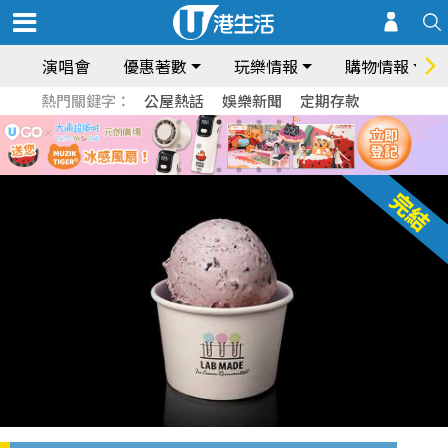
演唱會
優惠著數
玩樂情報
購物情報
熱門關鍵字：
公屋熱話
娛樂新聞
定期存款