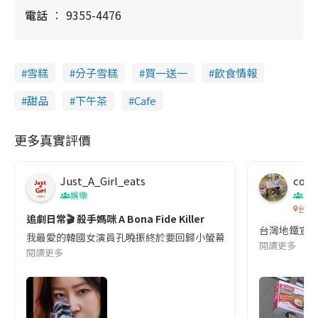
電話
9355-4476
雪糕
分子雪糕
買一送一
飲食情報
甜品
下午茶
Cafe
更多真實評價
Just_A_Girl_eats
co c
娛樂
吹
台灣
追劇日常🎬 殺手媽咪 A Bona Fide Killer
台灣地鐵宣
我最愛的韓國女演員孔曉振終於要回歸小螢幕啦!這次的劇本改編自同名
閱讀更多
閱讀更多