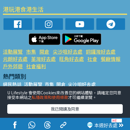
港玩港食港生活
活動展覽
市集
開倉
尖沙咀好去處
銅鑼灣好去處
元朗好去處
荃灣好去處
旺角好去處
社會
餐廳情報
戶外郊遊
社會福利
熱門類別
網民熱話
活動展覽
市集
開倉
尖沙咀好去處
銅鑼灣好去處
元朗好去處
荃灣好去處
旺角好去處
社會
U Lifestyle 會使用Cookies來改善您的網站體驗，請確定您同意
接受本網站之
私隱政策和使用條款
才可繼續瀏覽。
餐廳情報
戶外郊遊
熱門標籤
我已閱讀及同意
#UGO搵好去處
#人氣活動推介
#美食社群熱話
#親子玩樂好去處
#ULifestyle應用程式
#限時搶
本週好去處