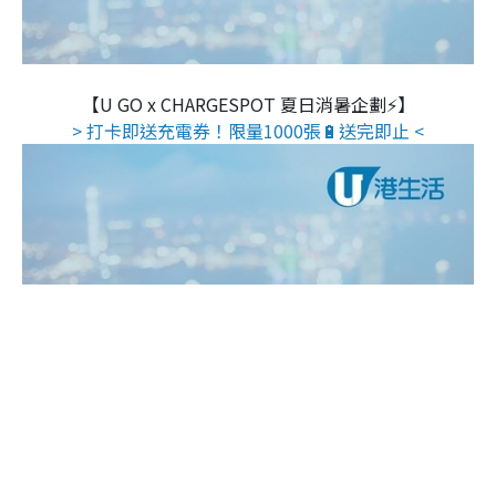
【U GO x CHARGESPOT 夏日消暑企劃⚡】
> 打卡即送充電券！限量1000張🔋送完即止 <