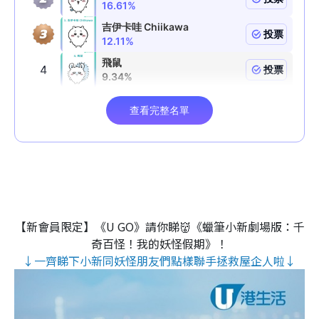
【新會員限定】《U GO》請你睇👹《蠟筆小新劇場版：千
奇百怪！我的妖怪假期》！
↓一齊睇下小新同妖怪朋友們點樣聯手拯救屋企人啦↓