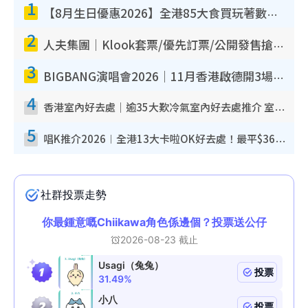
1
【8月生日優惠2026】全港85大食買玩著數攻略 自助餐/火鍋放題同行免費＋誠品/DONKI送現金券
2
人夫集團｜Klook套票/優先訂票/公開發售搶飛攻略！附票價.購票連結.場地座位表
3
BIGBANG演唱會2026｜11月香港啟德開3場！實名制VIP申請、優先購票攻略
4
香港室內好去處｜逾35大歎冷氣室內好去處推介 室內活動免費避雨無懼落雨
5
唱K推介2026︱全港13大卡啦OK好去處！最平$36起 日文K都有！(附地址+收費詳情)