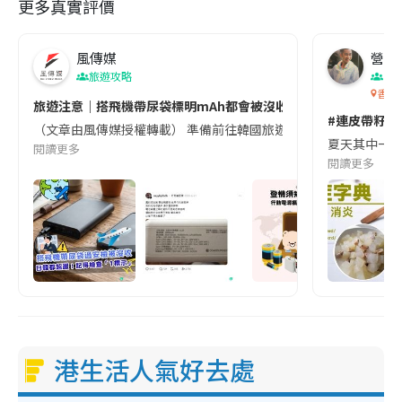
更多真實評價
風傳媒
營養教
旅遊攻略
生
香港
旅遊注意｜搭飛機帶尿袋標明mAh都會被沒收😱出發前切記檢查「1
#連皮帶籽都
（文章由風傳媒授權轉載） 準備前往韓國旅遊的民眾，近期要特別留
夏天其中一種時
閱讀更多
閱讀更多
港生活人氣好去處