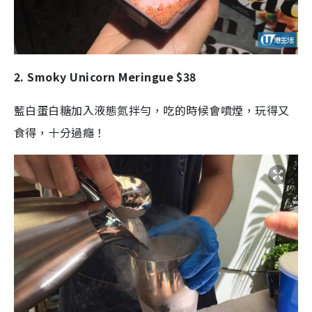
2. Smoky Unicorn Meringue $38
藍白蛋白糖加入液態氮拌勻，吃的時候會噴煙，玩得又
食得，十分過癮！