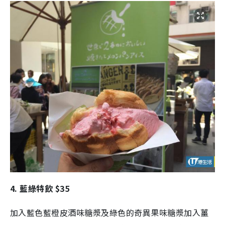
4. 藍綠特飲 $35
加入藍色藍橙皮酒味糖漿及綠色的奇異果味糖漿加入薑