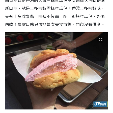
由日本紅到香港的人氣雪糕蜜瓜包今次為這次活動供應
新口味，就是士多啤梨雪糕蜜瓜包。香濃士多啤梨味，
夾有士多啤梨醬，味道不假而且配上即烤蜜瓜包，外脆
內軟！這款口味只限於這次美食市集，門市沒有供應。