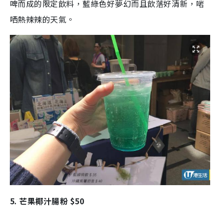
啤而成的限定飲料，藍綠色好夢幻而且飲落好清新，啱
哂熱辣辣的天氣。
5. 芒果椰汁腸粉 $50