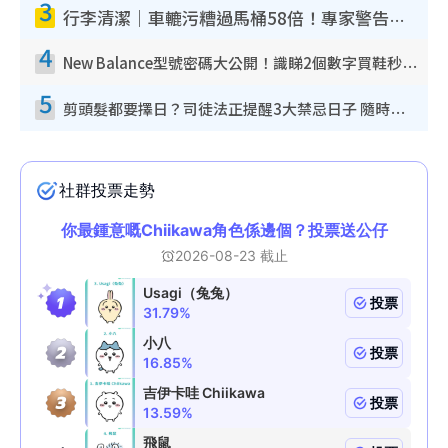
3
行李清潔｜車轆污糟過馬桶58倍！專家警告忌用酒精抹 教1招免污手除菌
4
New Balance型號密碼大公開！識睇2個數字買鞋秒知功能免中伏 附5大熱門鞋款
5
剪頭髮都要擇日？司徒法正提醒3大禁忌日子 隨時剪走財運！呢日剪髮恐「剪壽命」？