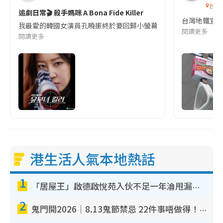
台灣
追劇日常🎬 殺手媽咪 A Bona Fide Killer
台灣地鐵宣
我最愛的韓國女演員孔曉振終於要回歸小螢幕啦!這次的劇本改編自同名
閱讀更多
閱讀更多
港生活人氣本地熱話
1
「居屋王」啟德啟悅苑入伙不足一年淪甩漏之王！插頭噴火花致大停電 多戶業主全屋家電報銷
2
鬼門開2026｜8.13鬼節禁忌 22件事唔做得！燒肉、刺身要少食？半夜勿吹口哨/打呢個電話