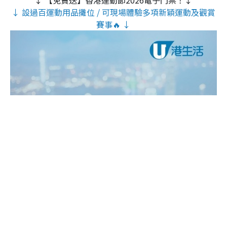
↓ 【免費送】香港運動節2026電子門票！↓
↓ 設過百運動用品攤位 / 可現場體驗多項新穎運動及觀賞
賽事🔥 ↓