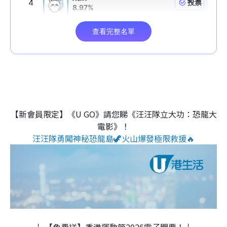
【新會員限定】《U GO》請您睇《汪汪隊立大功：恐龍大
電影》！
汪汪隊勇闖神秘恐龍島🦖火山爆發極限救援🔥