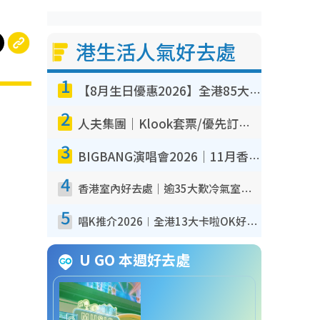
港生活人氣好去處
1
【8月生日優惠2026】全港85大食買玩著數攻略 自助餐/火鍋放題同行免費＋誠品/DONKI送現金券
2
人夫集團｜Klook套票/優先訂票/公開發售搶飛攻略！附票價.購票連結.場地座位表
3
BIGBANG演唱會2026｜11月香港啟德開3場！實名制VIP申請、優先購票攻略
4
香港室內好去處｜逾35大歎冷氣室內好去處推介 室內活動免費避雨無懼落雨
5
唱K推介2026︱全港13大卡啦OK好去處！最平$36起 日文K都有！(附地址+收費詳情)
U GO 本週好去處