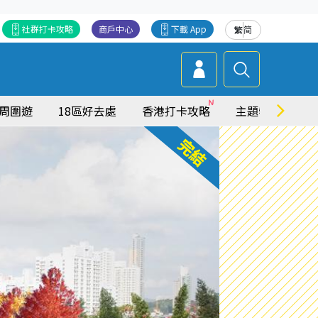
社群打卡攻略
商戶中心
下載 App
繁
简
周圍遊
18區好去處
香港打卡攻略
主題特集