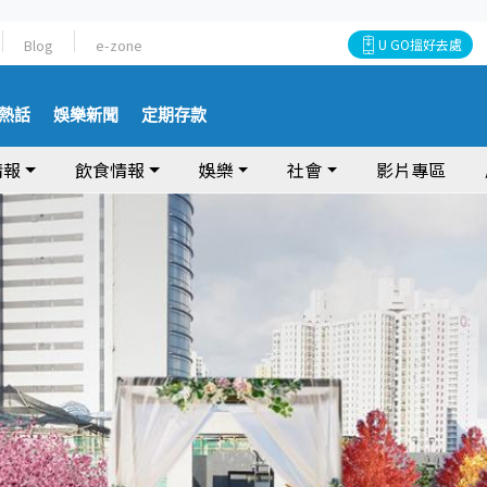
Blog
e-zone
U GO搵好去處
熱話
娛樂新聞
定期存款
情報
飲食情報
娛樂
社會
影片專區