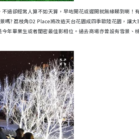
。不過卻經常人算不如天算，早咗開花或遲開就無緣睇到喇！
嗎? 荔枝角D2 Place將改造天台花園成四季歐陸花園，讓大
是今年畢業生或者閨密最佳影相位。過去商場亦曾設有雪景、