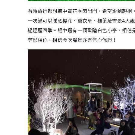
有時旅行都想揀中賞花季節出門，希望影到靚相
一次過可以睇晒櫻花、薰衣草、楓葉及雪景4大靚景
過經歷四季。場中還有一個歐陸白色小亭，相信
等影相位，相信今次場景亦有信心保證！