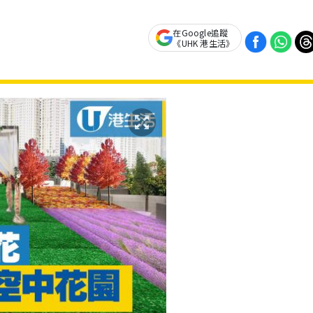
在Google追蹤
《UHK 港生活》