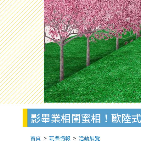
影畢業相閨蜜相！歐陸
首頁
玩樂情報
活動展覽