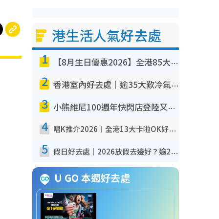
港生活人氣好去處
1
【8月生日優惠2026】全港85大食買玩著數攻略 自助餐/火鍋放題同行免費＋誠品/DONKI送現金券
2
香港室內好去處｜逾35大歎冷氣室內好去處推介 室內活動免費避雨無懼落雨
3
小熊維尼100週年快閃店登陸又一城 重現百畝森林經典場景／獨家限定盲盒登場／專屬DIY香水
4
唱K推介2026︱全港13大卡啦OK好去處！最平$36起 日文K都有！(附地址+收費詳情)
5
假日好去處｜2026放假去邊好？逾20放假好去處郊外/秘景 休閒半日或一日遊
U GO 本週好去處