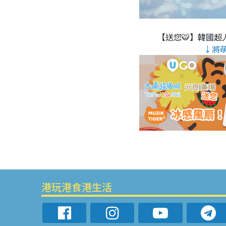
【送您🐯】韓國超人
↓將
港玩港食港生活