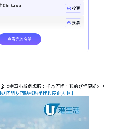
睇👹《蠟筆小新劇場版：千奇百怪！我的妖怪假期》！
同妖怪朋友們點樣聯手拯救屋企人啦↓