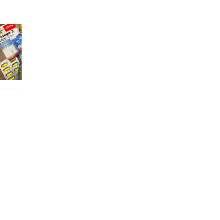
好多鮮為人知嘅好處：減肥、消水腫、降血脂、美白養顏👇 冬瓜5大功效✨ 1️⃣ 利尿