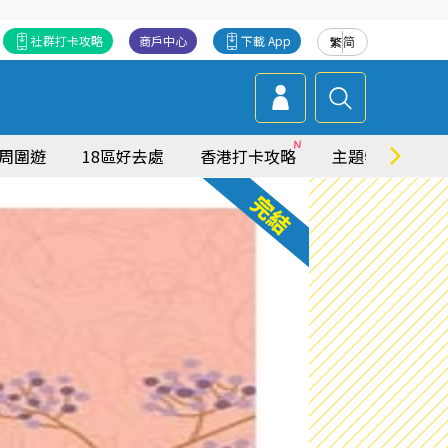
社群打卡攻略
商戶中心
下載 App
繁
简
周圍遊
18區好去處
香港打卡攻略
主題特集