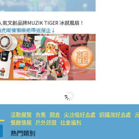
氣文創品牌MUZIK TIGER 冰感風扇！
萌虎嘅慵懶療癒帶返屋企↓
活動展覽
市集
開倉
尖沙咀好去處
銅鑼灣好去處
餐廳情報
戶外郊遊
社會福利
熱門類別