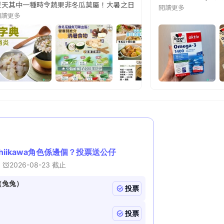
天其中一種時令蔬果非冬瓜莫屬！大暑之日，點都要飲碗冬瓜湯消暑解渴！除了解暑，冬瓜仲有
閱讀更多
閱讀更多