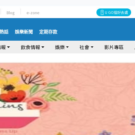
Blog
e-zone
U GO搵好去處
熱話
娛樂新聞
定期存款
情報
飲食情報
娛樂
社會
影片專區