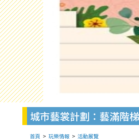
城市藝裳計劃：藝滿階
首頁
玩樂情報
活動展覽