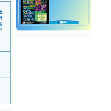
階
有
會
然