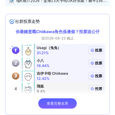
唱K推介2026︱全港13大卡啦OK好去處！最平$36起 日文K都有！(附地址+收費詳情)