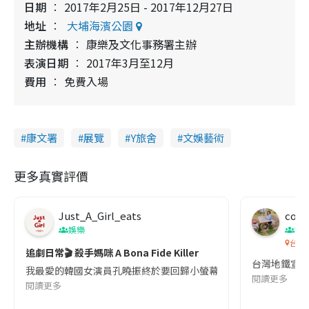
日期
2017年2月25日 - 2017年12月27日
地址
大埔海濱公園
主辦機構
康樂及文化事務署主辦
表演日期
2017年3月至12月
費用
免費入場
康文署
展覽
Y旅舍
文娛藝術
更多真實評價
Just_A_Girl_eats
co c
娛樂
吹
台灣
追劇日常🎬 殺手媽咪 A Bona Fide Killer
台灣地鐵宣
我最愛的韓國女演員孔曉振終於要回歸小螢幕啦!這次的劇本改編自同名
閱讀更多
閱讀更多