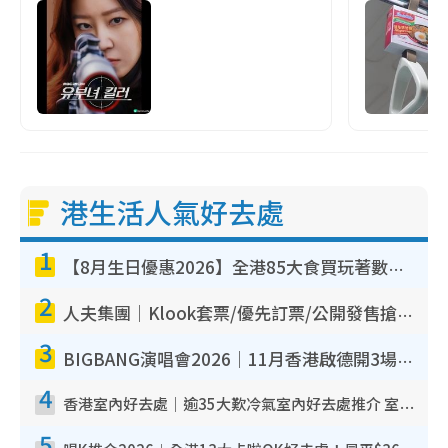
港生活人氣好去處
1
【8月生日優惠2026】全港85大食買玩著數攻略 自助餐/火鍋放題同行免費＋誠品/DONKI送現金券
2
人夫集團｜Klook套票/優先訂票/公開發售搶飛攻略！附票價.購票連結.場地座位表
3
BIGBANG演唱會2026｜11月香港啟德開3場！實名制VIP申請、優先購票攻略
4
香港室內好去處｜逾35大歎冷氣室內好去處推介 室內活動免費避雨無懼落雨
5