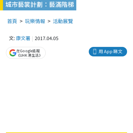
城市藝裳計劃：藝滿階梯
首頁
玩樂情報
活動展覽
文:
康文署
2017.04.05
在Google追蹤
用 App 睇文
《UHK 港生活》