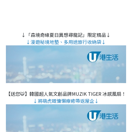
↓「森境奇緣夏日異想尋龍記」限定精品↓
↓漫遊秘境地墊、多用途旅行收納袋↓
【送您🐯】韓國超人氣文創品牌MUZIK TIGER 冰感風扇！
↓將萌虎嘅慵懶療癒帶返屋企↓