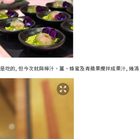
是吃的, 但今次就與檸汁、薑、蜂蜜及青蘋果攪拌成果汁, 幾清