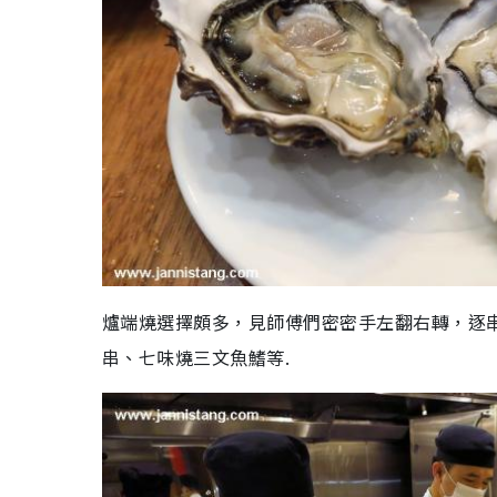
爐端燒選擇頗多，見師傅們密密手左翻右轉，逐串
串、七味燒三文魚鰭等.