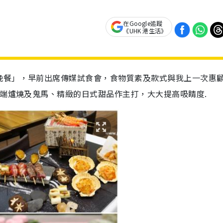
在Google追蹤
《UHK 港生活》
晚餐」，早前出席傳媒試食會，食物質素及款式與我上一次惠
以端爐燒及鬼馬、精緻的日式甜品作主打，大大提高吸睛度.