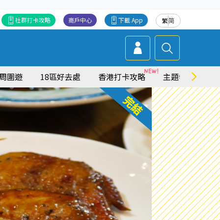
社群打卡攻略
商戶中心
下載 App
繁
简
周圍遊
18區好去處
香港打卡攻略
主題特集