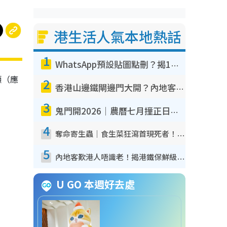
港生活人氣本地熱話
1
WhatsApp預設貼圖點刪？揭1招「反向操作」還原簡潔介面 附3步實測教學
顧（應
2
香港山邊鐵閘邊門大開？內地客困惑意義何在！網民神回覆：呢種叫法理性防禦
3
鬼門開2026｜農曆七月撞正日全食特別邪？專家警告切忌做一事！揭4大禁忌+2招保平安
4
奪命寄生蟲｜食生菜狂瀉首現死者！疫潮惡化錄1.8萬宗病例 揭洗菜3大謬誤
5
內地客歎港人唔識老！揭港鐵保鮮級冷氣 港人求放過：咪投訴
U GO 本週好去處