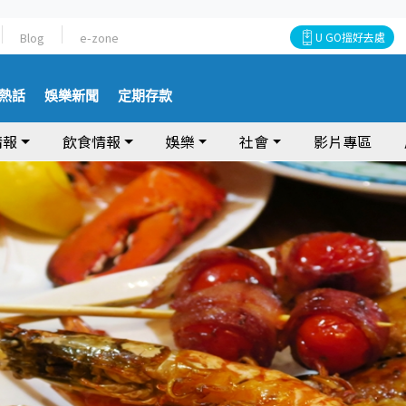
Blog
e-zone
U GO搵好去處
熱話
娛樂新聞
定期存款
情報
飲食情報
娛樂
社會
影片專區