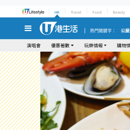
HK
Travel
Food
Beauty
熱門關鍵字：
公屋
演唱會
優惠著數
玩樂情報
購物