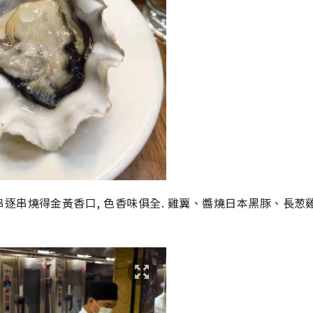
逐串燒得金黃香口, 色香味俱全. 雞翼、醬燒日本黑豚、長葱