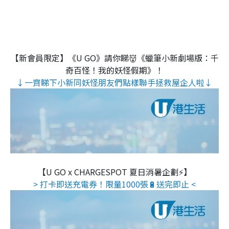
【新會員限定】《U GO》請你睇👹《蠟筆小新劇場版：千
奇百怪！我的妖怪假期》！
↓一齊睇下小新同妖怪朋友們點樣聯手拯救屋企人啦↓
【U GO x CHARGESPOT 夏日消暑企劃⚡】
> 打卡即送充電券！限量1000張🔋送完即止 <