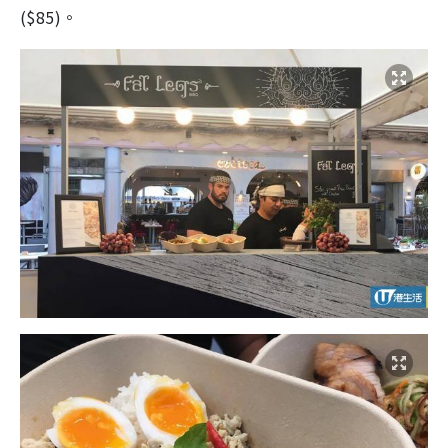
($85)。