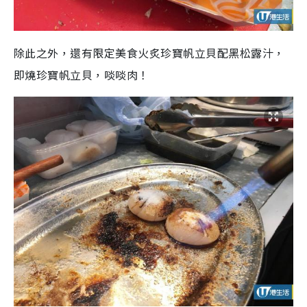
除此之外，還有限定美食火炙珍寶帆立貝配黑松露汁，
即燒珍寶帆立貝，啖啖肉！