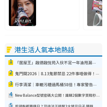
港生活人氣本地熱話
1
「居屋王」啟德啟悅苑入伙不足一年淪甩漏之王！插頭噴火花致大停電 多戶業主全屋家電報銷
2
鬼門開2026｜8.13鬼節禁忌 22件事唔做得！燒肉、刺身要少食？半夜勿吹口哨/打呢個電話
3
行李清潔｜車轆污糟過馬桶58倍！專家警告忌用酒精抹 教1招免污手除菌
4
New Balance型號密碼大公開！識睇2個數字買鞋秒知功能免中伏 附5大熱門鞋款
5
剪頭髮都要擇日？司徒法正提醒3大禁忌日子 隨時剪走財運！呢日剪髮恐「剪壽命」？