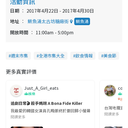
活動資訊
日期
2017年4月22日 - 2017年4月30日
地址
鰂魚涌太古坊糖廠街
鰂魚涌
開放時間
11:00am - 5:00pm
週末市集
全港市集大全
飲食情報
美食節
更多真實評價
Just_A_Girl_eats
co c
娛樂
吹
台灣
追劇日常🎬 殺手媽咪 A Bona Fide Killer
台灣地鐵宣
我最愛的韓國女演員孔曉振終於要回歸小螢幕啦!這次的劇本改編自同名
閱讀更多
閱讀更多