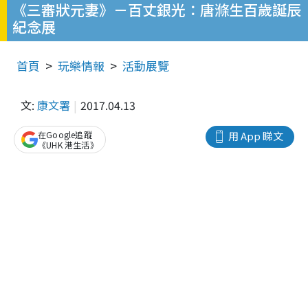
《三審狀元妻》－百丈銀光：唐滌生百歲誕辰
紀念展
首頁
玩樂情報
活動展覽
文:
康文署
2017.04.13
在Google追蹤
用 App 睇文
《UHK 港生活》