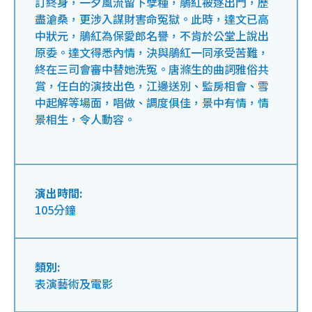
訂終身，一夕風流留下孽種，鵑紅被逐出門，歷
盡滄桑，更涉入謀財害命冤獄。此時，達文已高
中狀元，鵑紅為保愛郎名譽，不肯於公堂上說出
原委。達文得悉內情，決與鵑紅一同承受苦難，
終在三司會審中替她洗冤。唐滌生的曲詞雅俗共
賞，任白的演技出色，江邊送別、監房相會、雪
中起解等場面，唱做、調度俱佳，景中有情，情
景相生，令人動容。
演出時間:
105分鐘
類別:
表演藝術及電影