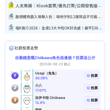
3
人夫集團｜Klook套票/優先訂票/公開發售搶飛攻略！附票價.購票連結.場地座位表
4
啟德體育園入場懶人包︱場地守則12違禁品不可進場准帶細水樽但全場禁樽蓋！應援牌有限制！
5
唱K推介2026︱全港13大卡啦OK好去處！最平$36起 日文K都有！(附地址+收費詳情)