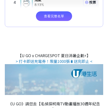
【U GO x CHARGESPOT 夏日消暑企劃⚡】
> 打卡即送充電券！限量1000張🔋送完即止 <
《U GO》請您去【名偵探柯南TV動畫播放30週年紀念