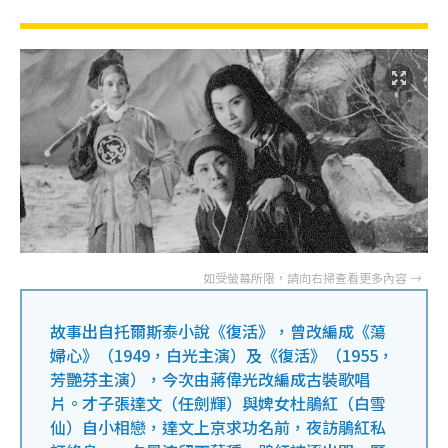
故事出自托爾斯泰小說《復活》，曾改編成《蕩
婦心》（1949，白光主演）及《復活》（1955，
芳艷芬主演），今次由蔣偉光改編成古裝歌唱
片。才子張達文（任劍輝）與婢女杜鵑紅（白雪
仙）自小相戀，達文上京求功名前，夜訪鵑紅私