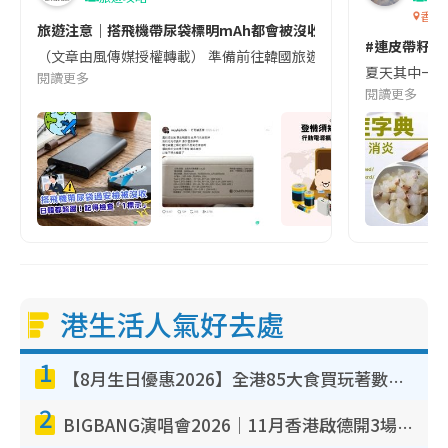
香港
旅遊注意｜搭飛機帶尿袋標明mAh都會被沒收😱出發前切記檢查「1
#連皮帶籽都
（文章由風傳媒授權轉載） 準備前往韓國旅遊的民眾，近期要特別留
夏天其中一種時
閱讀更多
閱讀更多
港生活人氣好去處
1
【8月生日優惠2026】全港85大食買玩著數攻略 自助餐/火鍋放題同行免費＋誠品/DONKI送現金券
2
BIGBANG演唱會2026｜11月香港啟德開3場！實名制VIP申請、優先購票攻略