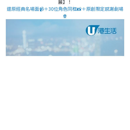
展】！
還原經典名場面📹＋30位角色同框📸＋原創限定感謝劇場
🍿