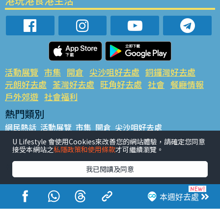
港玩港食港生活
活動展覽
市集
開倉
尖沙咀好去處
銅鑼灣好去處
元朗好去處
荃灣好去處
旺角好去處
社會
餐廳情報
戶外郊遊
社會福利
熱門類別
網民熱話
活動展覽
市集
開倉
尖沙咀好去處
銅鑼灣好去處
元朗好去處
荃灣好去處
旺角好去處
社會
U Lifestyle 會使用Cookies來改善您的網站體驗，請確定您同意
接受本網站之
私隱政策和使用條款
才可繼續瀏覽。
餐廳情報
戶外郊遊
熱門標籤
我已閱讀及同意
#UGO搵好去處
#人氣活動推介
#美食社群熱話
#親子玩樂好去處
#ULifestyle應用程式
#限時搶
本週好去處
#UJetso禮物放送
#ULifestyle商戶中心
#著數
#網絡熱話