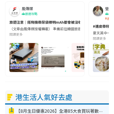
風傳媒
營養教
旅遊攻略
生
香港
旅遊注意｜搭飛機帶尿袋標明mAh都會被沒收😱出發前切記檢查「1
#連皮帶籽都
（文章由風傳媒授權轉載） 準備前往韓國旅遊的民眾，近期要特別留
夏天其中一種時
閱讀更多
閱讀更多
港生活人氣好去處
1
【8月生日優惠2026】全港85大食買玩著數攻略 自助餐/火鍋放題同行免費＋誠品/DONKI送現金券