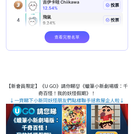
【新會員限定】《U GO》請你睇👹《蠟筆小新劇場版：千
奇百怪！我的妖怪假期》！
↓一齊睇下小新同妖怪朋友們點樣聯手拯救屋企人啦↓