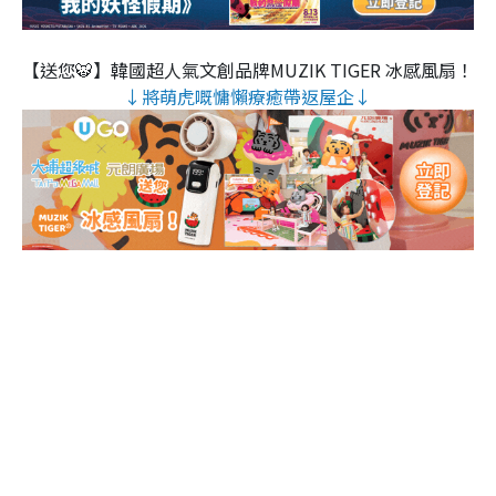
【送您🐯】韓國超人氣文創品牌MUZIK TIGER 冰感風扇！
↓將萌虎嘅慵懶療癒帶返屋企↓