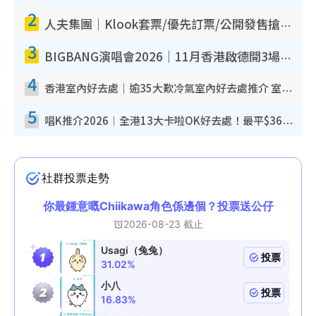
2
人夫集團｜Klook套票/優先訂票/公開發售搶飛攻略！附票價.購票連結.場地座位表
3
BIGBANG演唱會2026｜11月香港啟德開3場！實名制VIP申請、優先購票攻略
4
香港室內好去處｜逾35大歎冷氣室內好去處推介 室內活動免費避雨無懼落雨
5
唱K推介2026︱全港13大卡啦OK好去處！最平$36起 日文K都有！(附地址+收費詳情)