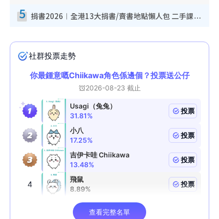
5
捐書2026︱全港13大捐書/賣書地點懶人包 二手課本最高$150＋舊書換免費咖啡/戲票