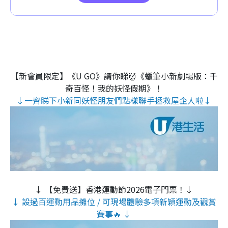
【新會員限定】《U GO》請你睇👹《蠟筆小新劇場版：千
奇百怪！我的妖怪假期》！
↓一齊睇下小新同妖怪朋友們點樣聯手拯救屋企人啦↓
↓ 【免費送】香港運動節2026電子門票！↓
↓ 設過百運動用品攤位 / 可現場體驗多項新穎運動及觀賞
賽事🔥 ↓