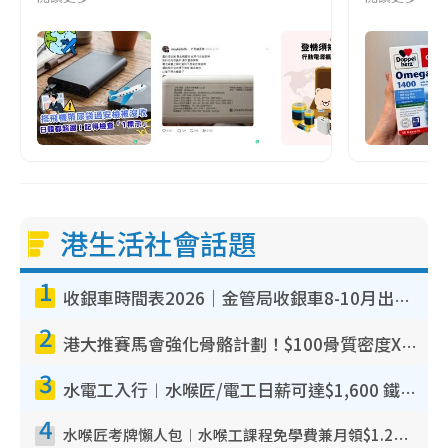
港生活社會話題
1
收銀車時間表2026｜金管局收銀車8-10月出沒地點+時間！無須手續費！硬幣免費轉現鈔或增值至八達通
2
港大推賽馬會強化骨骼計劃！$100骨質密度X光檢查 完成免費運動訓練送超市禮券！附參加資格
3
水電工入行︱水喉匠/電工日薪可達$1,600 鐵飯碗職業難被AI取代！附薪酬參考＋入行考牌途徑
4
水喉匠考牌懶人包︱水喉工課程免學費兼月領$1.2萬津貼 即睇水喉匠考牌4階段＋入行課程建議