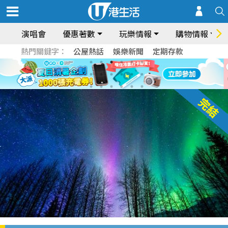
演唱會
優惠著數
玩樂情報
購物情報
熱門關鍵字：
公屋熱話
娛樂新聞
定期存款