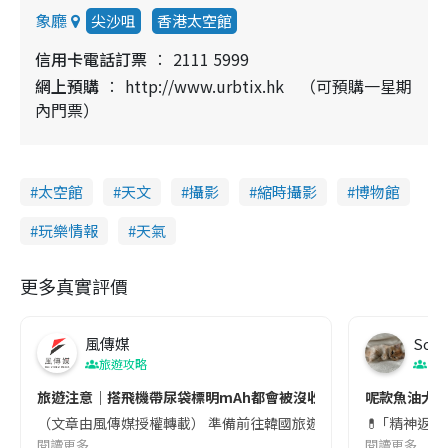
象廳
尖沙咀
香港太空館
信用卡電話訂票
2111 5999
網上預購
http://www.urbtix.hk （可預購一星期
內門票）
太空館
天文
攝影
縮時攝影
博物館
玩樂情報
天氣
更多真實評價
風傳媒
Soul
旅遊攻略
生
旅遊注意｜搭飛機帶尿袋標明mAh都會被沒收😱出發前切記檢查「1
呢款魚油大家
（文章由風傳媒授權轉載） 準備前往韓國旅遊的民眾，近期要特別留
💊 ｢精神返
閱讀更多
閱讀更多