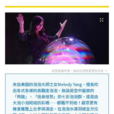
來自美國的泡泡大師之女Melody Yang，擅長吹
出各式各樣的高難度泡泡，無論是空中盤旋的
「飛龍」，「扭身扭勢」的七彩泡泡群，還是由
大泡小泡砌成的彩橋……都難不到她！觀眾更有
機會獲邀上台參與演出，在泡泡水濂洞被全方位