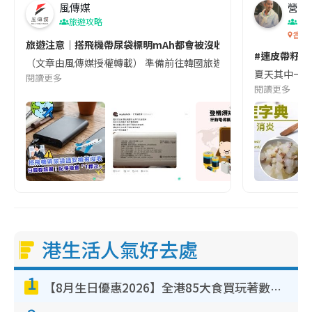
風傳媒
營養教
旅遊攻略
生
香港
旅遊注意｜搭飛機帶尿袋標明mAh都會被沒收😱出發前切記檢查「1
#連皮帶籽都
（文章由風傳媒授權轉載） 準備前往韓國旅遊的民眾，近期要特別留
夏天其中一種時
閱讀更多
閱讀更多
港生活人氣好去處
1
【8月生日優惠2026】全港85大食買玩著數攻略 自助餐/火鍋放題同行免費＋誠品/DONKI送現金券