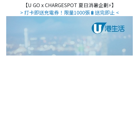
【U GO x CHARGESPOT 夏日消暑企劃⚡】
> 打卡即送充電券！限量1000張🔋送完即止 <