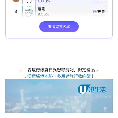
↓「森境奇緣夏日異想尋龍記」限定精品↓
↓漫遊秘境地墊、多用途旅行收納袋↓