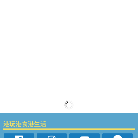
港玩港食港生活