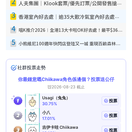
2
人夫集團｜Klook套票/優先訂票/公開發售搶飛攻略！附票價.購票連結.場地座位表
3
香港室內好去處｜逾35大歎冷氣室內好去處推介 室內活動免費避雨無懼落雨
4
唱K推介2026︱全港13大卡啦OK好去處！最平$36起 日文K都有！(附地址+收費詳情)
5
小熊維尼100週年快閃店登陸又一城 重現百畝森林經典場景／獨家限定盲盒登場／專屬DIY香水