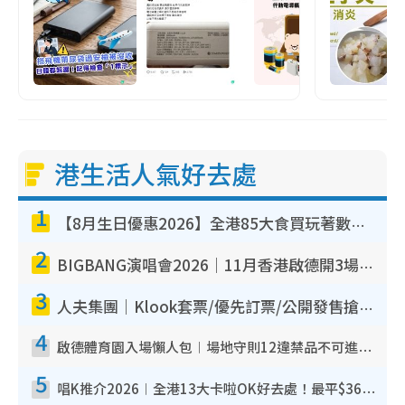
港生活人氣好去處
1
【8月生日優惠2026】全港85大食買玩著數攻略 自助餐/火鍋放題同行免費＋誠品/DONKI送現金券
2
BIGBANG演唱會2026｜11月香港啟德開3場！實名制VIP申請、優先購票攻略
3
人夫集團｜Klook套票/優先訂票/公開發售搶飛攻略！附票價.購票連結.場地座位表
4
啟德體育園入場懶人包︱場地守則12違禁品不可進場准帶細水樽但全場禁樽蓋！應援牌有限制！
5
唱K推介2026︱全港13大卡啦OK好去處！最平$36起 日文K都有！(附地址+收費詳情)