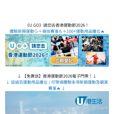
《U GO》請您去香港運動節2026！
體驗新興運動💦＋競技賽事💪＋100+運動用品攤位🔥
↓ 【免費送】香港運動節2026電子門票！↓
↓ 設過百運動用品攤位 / 可現場體驗多項新穎運動及觀賞
賽事🔥 ↓