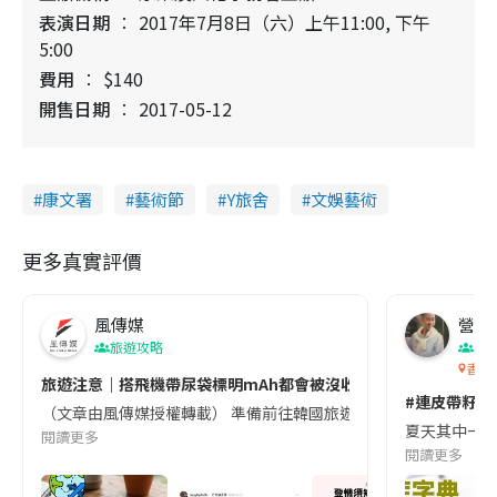
表演日期
2017年7月8日（六）上午11:00, 下午
5:00
費用
$140
開售日期
2017-05-12
康文署
藝術節
Y旅舍
文娛藝術
更多真實評價
風傳媒
營養教
旅遊攻略
生
香港
旅遊注意｜搭飛機帶尿袋標明mAh都會被沒收😱出發前切記檢查「1
#連皮帶籽都
（文章由風傳媒授權轉載） 準備前往韓國旅遊的民眾，近期要特別留
夏天其中一種時
閱讀更多
閱讀更多