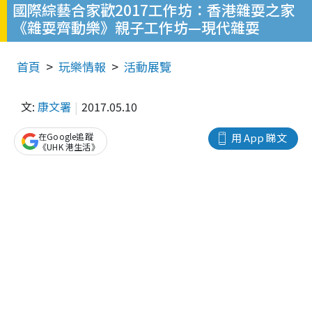
國際綜藝合家歡2017工作坊：香港雜耍之家
《雜耍齊動樂》親子工作坊—現代雜耍
首頁
玩樂情報
活動展覽
文:
康文署
2017.05.10
在Google追蹤
用 App 睇文
《UHK 港生活》