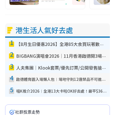
港生活人氣好去處
1
【8月生日優惠2026】全港85大食買玩著數攻略 自助餐/火鍋放題同行免費＋誠品/DONKI送現金券
2
BIGBANG演唱會2026｜11月香港啟德開3場！實名制VIP申請、優先購票攻略
3
人夫集團｜Klook套票/優先訂票/公開發售搶飛攻略！附票價.購票連結.場地座位表
4
啟德體育園入場懶人包︱場地守則12違禁品不可進場准帶細水樽但全場禁樽蓋！應援牌有限制！
5
唱K推介2026︱全港13大卡啦OK好去處！最平$36起 日文K都有！(附地址+收費詳情)