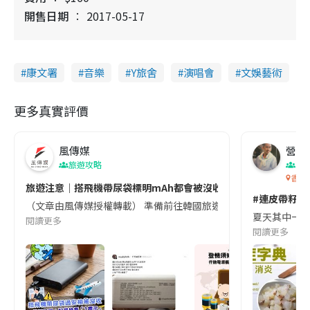
開售日期
2017-05-17
康文署
音樂
Y旅舍
演唱會
文娛藝術
更多真實評價
風傳媒
營養教
旅遊攻略
生
香港
旅遊注意｜搭飛機帶尿袋標明mAh都會被沒收😱出發前切記檢查「1
#連皮帶籽都
（文章由風傳媒授權轉載） 準備前往韓國旅遊的民眾，近期要特別留
夏天其中一種時
閱讀更多
閱讀更多