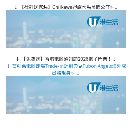
↓ 【社群送您🎠】Chiikawa迴旋木⾺吊飾公仔✨↓
↓ 【免費送】香港電腦通訊節2026電子門票！↓
↓ 首創舊電腦即場Trade-in計劃🧑‍💻Fubon Angels海外成
員將現身✨ ↓