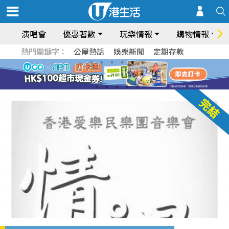
演唱會
優惠著數
玩樂情報
購物情報
熱門關鍵字：
公屋熱話
娛樂新聞
定期存款