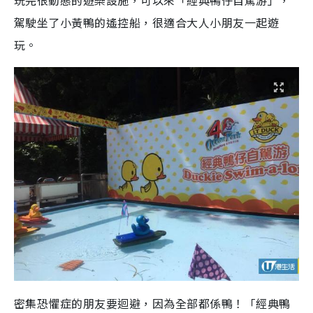
玩完很動態的遊樂設施，可以來「經典鴨仔自駕游」，
駕駛坐了小黃鴨的遙控船，很適合大人小朋友一起遊
玩。
密集恐懼症的朋友要迴避，因為全部都係鴨！「經典鴨