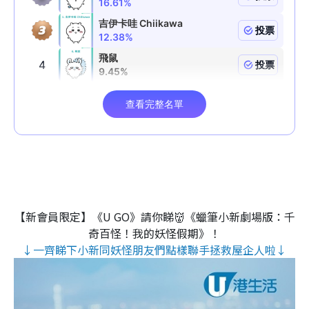
【新會員限定】《U GO》請你睇👹《蠟筆小新劇場版：千
奇百怪！我的妖怪假期》！
↓一齊睇下小新同妖怪朋友們點樣聯手拯救屋企人啦↓