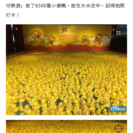
仔樂游」放了6500隻小黃鴨，放在大水池中，記得拍照
打卡！