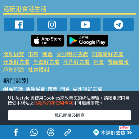
港玩港食港生活
活動展覽
市集
開倉
尖沙咀好去處
銅鑼灣好去處
元朗好去處
荃灣好去處
旺角好去處
社會
餐廳情報
戶外郊遊
社會福利
熱門類別
網民熱話
活動展覽
市集
開倉
尖沙咀好去處
銅鑼灣好去處
元朗好去處
荃灣好去處
旺角好去處
社會
U Lifestyle 會使用Cookies來改善您的網站體驗，請確定您同意
接受本網站之
私隱政策和使用條款
才可繼續瀏覽。
餐廳情報
戶外郊遊
熱門標籤
我已閱讀及同意
#UGO搵好去處
#人氣活動推介
#美食社群熱話
#親子玩樂好去處
#ULifestyle應用程式
#限時搶
本週好去處
#UJetso禮物放送
#ULifestyle商戶中心
#著數
#網絡熱話