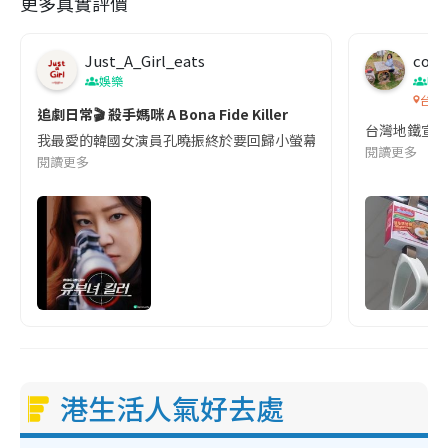
更多真實評價
Just_A_Girl_eats
co c
娛樂
吹
台灣
追劇日常🎬 殺手媽咪 A Bona Fide Killer
台灣地鐵宣
我最愛的韓國女演員孔曉振終於要回歸小螢幕啦!這次的劇本改編自同名
閱讀更多
閱讀更多
港生活人氣好去處