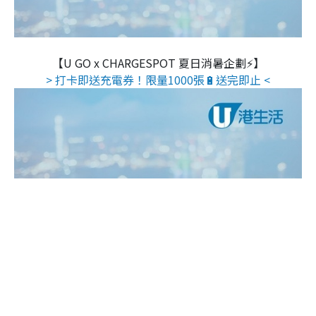
【U GO x CHARGESPOT 夏日消暑企劃⚡】
> 打卡即送充電券！限量1000張🔋送完即止 <