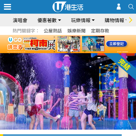
演唱會
優惠著數
玩樂情報
購物情報
熱門關鍵字：
公屋熱話
娛樂新聞
定期存款