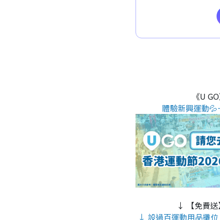
《U G
體驗新興運動💦
↓ 【免費送
↓ 設過百運動用品攤位 