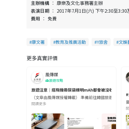
主辦機構
康樂及文化事務署主辦
表演日期
2017年7月1日(六) 下午2:30至3:3
費用
免費
康文署
教育及推廣活動
Y旅舍
文娛
更多真實評價
風傳媒
旅遊攻略
旅遊注意｜搭飛機帶尿袋標明mAh都會被沒收😱出發前
（文章由風傳媒授權轉載） 準備前往韓國旅遊的民眾，
夏
閱讀更多