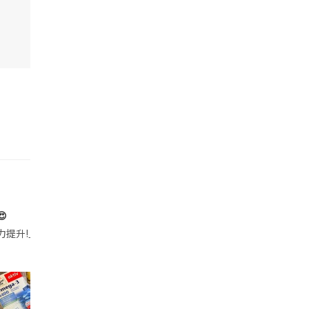

帶的行動電源機身已標示「10000mAh」，卻仍被要求當場丟棄，讓他
注力提升!｣ 長時間對住電腦､剪片寫稿,成日覺得眼睛乾澀､腦袋好似｢斷線｣｡試咗
好多鮮為人知嘅好處：減肥、消水腫、降血脂、美白養顏👇 冬瓜5大功效✨ 1️⃣ 利尿