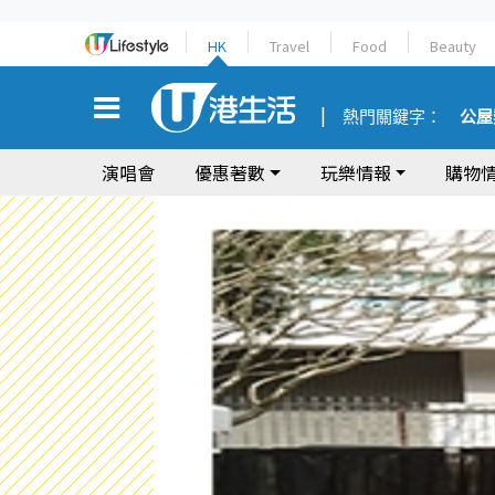
HK
Travel
Food
Beauty
熱門關鍵字：
公屋
演唱會
優惠著數
玩樂情報
購物