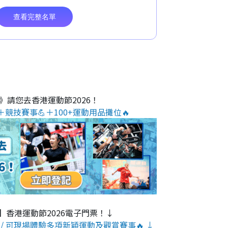
O》請您去香港運動節2026！
＋競技賽事💪＋100+運動用品攤位🔥
】香港運動節2026電子門票！↓
/ 可現場體驗多項新穎運動及觀賞賽事🔥 ↓