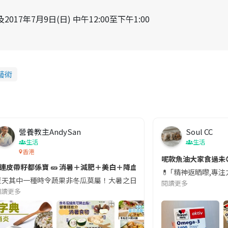
0及2017年7月9日(日) 中午12:00至下午1:00
藝術
營養教主AndySan
Soul CC
生活
生活
香港
切記檢查「1標示」🚨
呢款魚油大家食過未
#連皮帶籽都係寶 🥒 消暑＋減肥＋美白＋降血脂
近期要特別留意隨身行李中的行動電源。一名旅客日前在機場安檢時，明明攜
💊 ｢精神返晒嚟,專
天其中一種時令蔬果非冬瓜莫屬！大暑之日，點都要飲碗冬瓜湯消暑解渴！除了解暑，冬瓜仲有
閱讀更多
閱讀更多