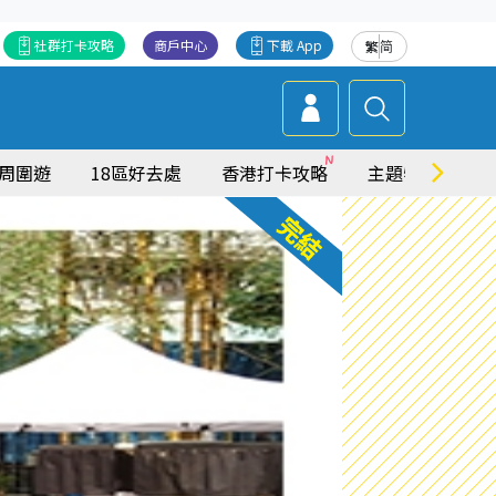
社群打卡攻略
商戶中心
下載 App
繁
简
周圍遊
18區好去處
香港打卡攻略
主題特集