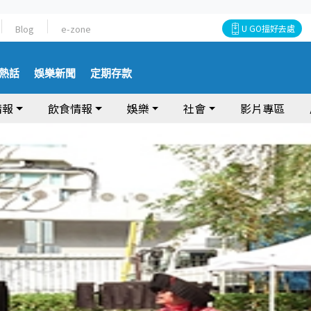
Blog
e-zone
U GO搵好去處
熱話
娛樂新聞
定期存款
情報
飲食情報
娛樂
社會
影片專區