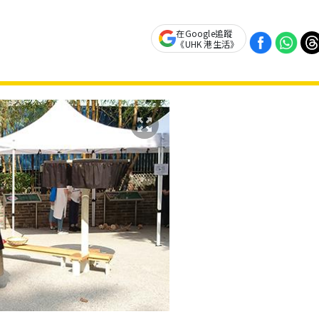
在Google追蹤
《UHK 港生活》