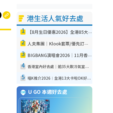
港生活人氣好去處
1
【8月生日優惠2026】全港85大食買玩著數攻略 自助餐/火鍋放題同行免費＋誠品/DONKI送現金券
2
人夫集團｜Klook套票/優先訂票/公開發售搶飛攻略！附票價.購票連結.場地座位表
3
BIGBANG演唱會2026｜11月香港啟德開3場！實名制VIP申請、優先購票攻略
4
香港室內好去處｜逾35大歎冷氣室內好去處推介 室內活動免費避雨無懼落雨
5
唱K推介2026︱全港13大卡啦OK好去處！最平$36起 日文K都有！(附地址+收費詳情)
U GO 本週好去處