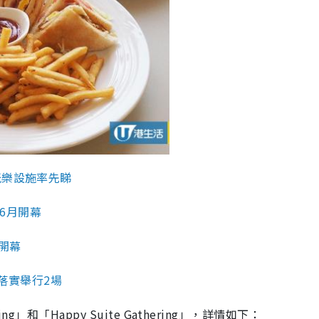
玩樂設施率先睇
計6月開幕
年開幕
站落實舉行2場
ng」和「Happy Suite Gathering」，詳情如下：