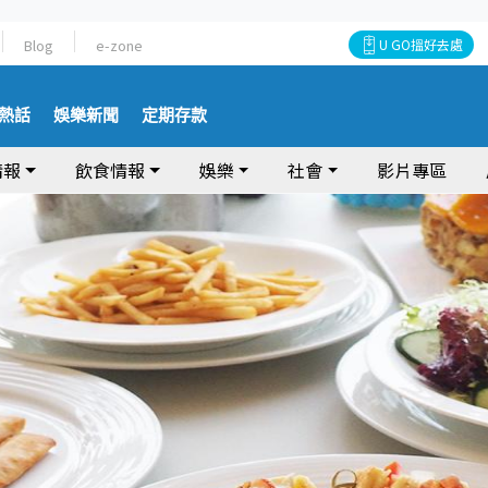
Blog
e-zone
U GO搵好去處
熱話
娛樂新聞
定期存款
情報
飲食情報
娛樂
社會
影片專區