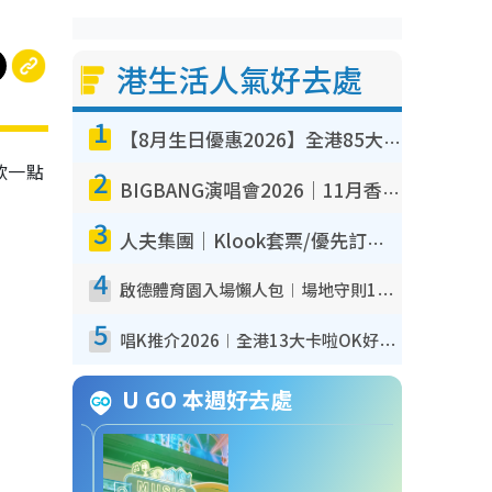
港生活人氣好去處
1
【8月生日優惠2026】全港85大食買玩著數攻略 自助餐/火鍋放題同行免費＋誠品/DONKI送現金券
想歎一點
2
BIGBANG演唱會2026｜11月香港啟德開3場！實名制VIP申請、優先購票攻略
3
人夫集團｜Klook套票/優先訂票/公開發售搶飛攻略！附票價.購票連結.場地座位表
4
啟德體育園入場懶人包︱場地守則12違禁品不可進場准帶細水樽但全場禁樽蓋！應援牌有限制！
5
唱K推介2026︱全港13大卡啦OK好去處！最平$36起 日文K都有！(附地址+收費詳情)
U GO 本週好去處