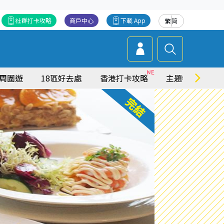
社群打卡攻略
商戶中心
下載 App
繁
简
周圍遊
18區好去處
香港打卡攻略
主題特集