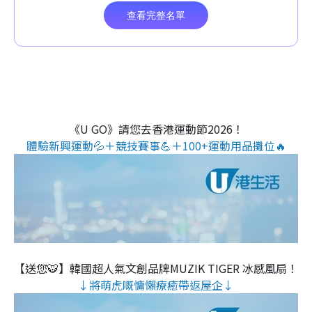
《U GO》請您去香港運動節2026！
體驗新興運動💦＋競技賽事💪＋100+運動用品攤位🔥
【送您🐯】韓國超人氣文創品牌MUZIK TIGER 冰感風扇！
↓將萌虎嘅慵懶療癒帶返屋企↓