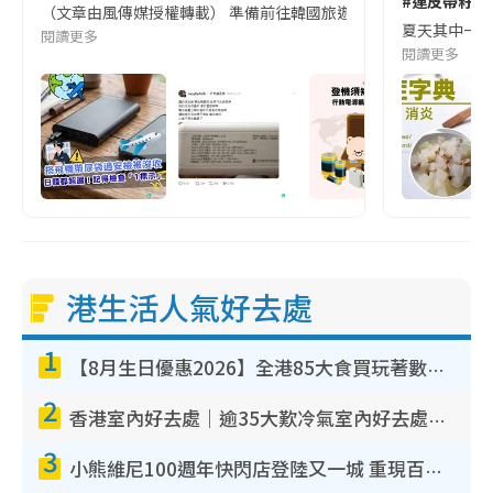
#連皮帶籽都
（文章由風傳媒授權轉載） 準備前往韓國旅遊的民眾，近期要特別留
夏天其中一種時
閱讀更多
閱讀更多
港生活人氣好去處
1
【8月生日優惠2026】全港85大食買玩著數攻略 自助餐/火鍋放題同行免費＋誠品/DONKI送現金券
2
香港室內好去處｜逾35大歎冷氣室內好去處推介 室內活動免費避雨無懼落雨
3
小熊維尼100週年快閃店登陸又一城 重現百畝森林經典場景／獨家限定盲盒登場／專屬DIY香水