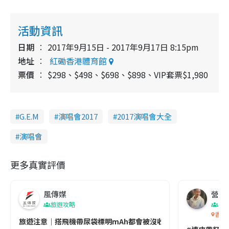
活動資訊
日期
2017年9月15日 - 2017年9月17日 8:15pm
地址
紅磡香港體育館
票價
$298、$498、$698、$898、VIP套票$1,980
G.E.M
演唱會2017
2017演唱會大全
演唱會
更多真實評價
風傳媒
營養教
旅遊攻略
生
香港
旅遊注意｜搭飛機帶尿袋標明mAh都會被沒收😱出發前切記檢查「1