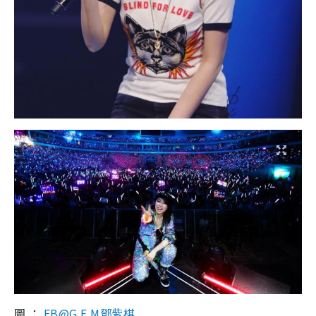
圖 ：
FB@G.E.M鄧紫棋