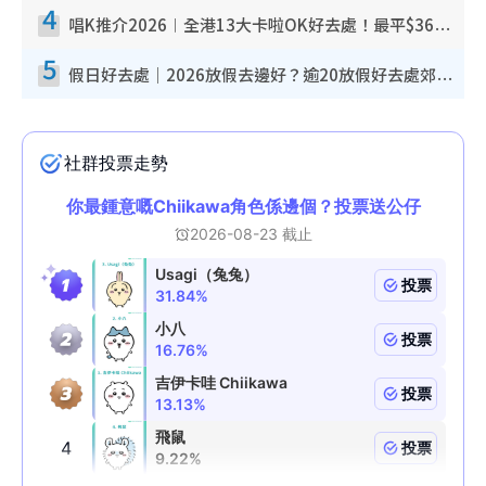
4
唱K推介2026︱全港13大卡啦OK好去處！最平$36起 日文K都有！(附地址+收費詳情)
5
假日好去處｜2026放假去邊好？逾20放假好去處郊外/秘景 休閒半日或一日遊