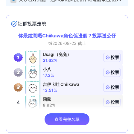
尖沙咀好去處｜逾20景點美食推介 維港觀景台/紅磚古蹟/九龍公園/室內遊樂場