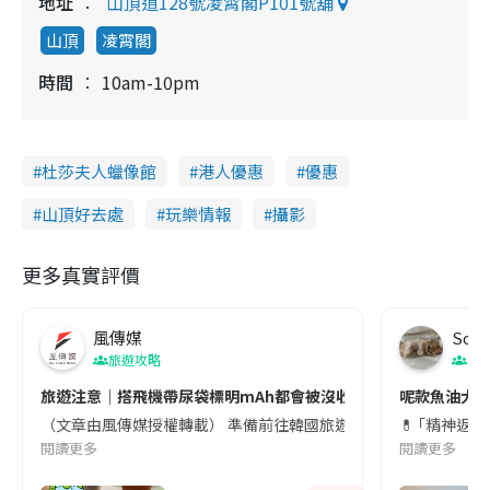
地址
山頂道128號凌霄閣P101號舖
山頂
凌霄閣
時間
10am-10pm
杜莎夫人蠟像館
港人優惠
優惠
山頂好去處
玩樂情報
攝影
更多真實評價
風傳媒
Soul
旅遊攻略
生
旅遊注意｜搭飛機帶尿袋標明mAh都會被沒收😱出發前切記檢查「1
呢款魚油大家
（文章由風傳媒授權轉載） 準備前往韓國旅遊的民眾，近期要特別留
💊 ｢精神返
閱讀更多
閱讀更多