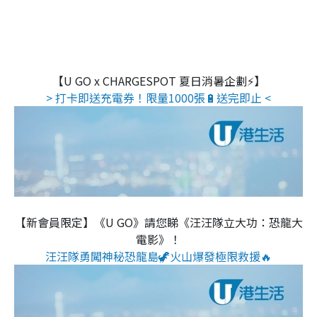
【U GO x CHARGESPOT 夏日消暑企劃⚡】
> 打卡即送充電券！限量1000張🔋送完即止 <
【新會員限定】《U GO》請您睇《汪汪隊立大功：恐龍大
電影》！
汪汪隊勇闖神秘恐龍島🦖火山爆發極限救援🔥