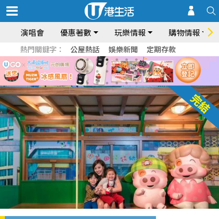
演唱會
優惠著數
玩樂情報
購物情報
熱門關鍵字：
公屋熱話
娛樂新聞
定期存款