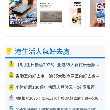
港生活人氣好去處
1
【8月生日優惠2026】全港85大食買玩著數攻略 自助餐/火鍋放題同行免費＋誠品/DONKI送現金券
2
香港室內好去處｜逾35大歎冷氣室內好去處推介 室內活動免費避雨無懼落雨
3
小熊維尼100週年快閃店登陸又一城 重現百畝森林經典場景／獨家限定盲盒登場／專屬DIY香水
4
唱K推介2026︱全港13大卡啦OK好去處！最平$36起 日文K都有！(附地址+收費詳情)
5