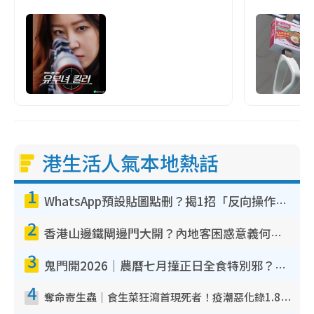
港生活人氣本地熱話
1
WhatsApp預設貼圖點刪？揭1招「反向操作」還原簡潔介面 附3步實測教學
2
香港山邊鐵閘邊門大開？內地客困惑意義何在！網民神回覆：呢種叫法理性防禦
3
鬼門開2026｜農曆七月撞正日全食特別邪？專家警告切忌做一事！揭4大禁忌+2招保平安
4
奪命寄生蟲｜食生菜狂瀉首現死者！疫潮惡化錄1.8萬宗病例 揭洗菜3大謬誤