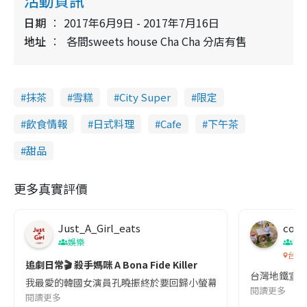
活動資訊
日期
2017年6月9日 - 2017年7月16日
地址
各間sweets house Cha Cha 分店有售
抹茶
雪糕
City Super
限定
飲食情報
日式料理
Cafe
下午茶
甜品
更多真實評價
Just_A_Girl_eats
co c
娛樂
吹
台灣
追劇日常🎬 殺手媽咪 A Bona Fide Killer
台灣地鐵宣
我最愛的韓國女演員孔曉振終於要回歸小螢幕啦!這次的劇本改編自同名
閱讀更多
閱讀更多