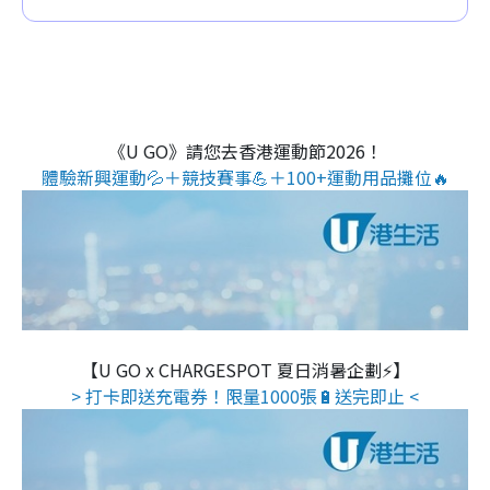
《U GO》請您去香港運動節2026！
體驗新興運動💦＋競技賽事💪＋100+運動用品攤位🔥
【U GO x CHARGESPOT 夏日消暑企劃⚡】
> 打卡即送充電券！限量1000張🔋送完即止 <