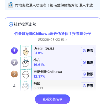
5
內地客歎港人唔識老！揭港鐵保鮮級冷氣 港人求放過：咪投訴