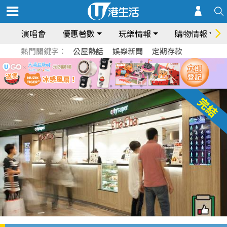
演唱會
優惠著數
玩樂情報
購物情報
熱門關鍵字：
公屋熱話
娛樂新聞
定期存款