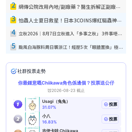
2
網傳公院改用內地/副廠藥？醫生拆解正副廠分別 揭4類人換藥隨時出事
3
怕蟲人士夏日救星！日本3COINS爆紅驅蟲神器$45起 1招「全程免觸碰」輕鬆搞定小強
4
立秋2026｜8月7日立秋進入「多事之秋」 3件事唔做得！專家教6招開運 清枱頭／銀包納氣接好運
5
颱風白海豚料周日襲浙江！經歷5次「眼牆置換」極罕見 成登陸內地最長途颱風