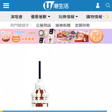
演唱會
優惠著數
玩樂情報
購物情報
熱門關鍵字：
公屋熱話
娛樂新聞
定期存款