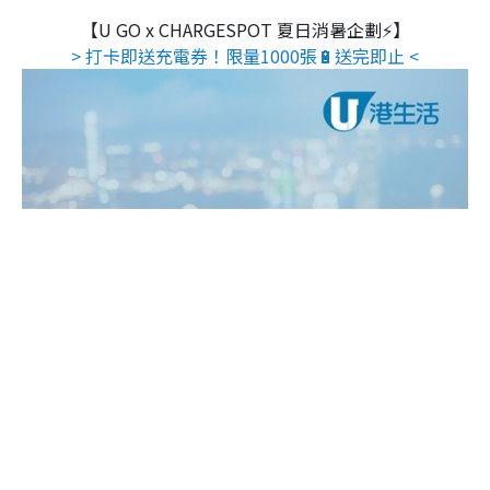
【U GO x CHARGESPOT 夏日消暑企劃⚡】
> 打卡即送充電券！限量1000張🔋送完即止 <