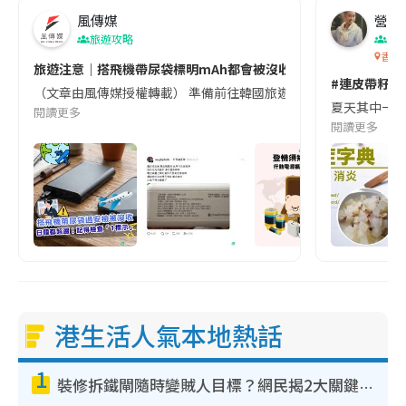
風傳媒
營養教
旅遊攻略
生
香港
旅遊注意｜搭飛機帶尿袋標明mAh都會被沒收😱出發前切記檢查「1
#連皮帶籽都
（文章由風傳媒授權轉載） 準備前往韓國旅遊的民眾，近期要特別留
夏天其中一種時
閱讀更多
閱讀更多
港生活人氣本地熱話
1
裝修拆鐵閘隨時變賊人目標？網民揭2大關鍵用途：裝新式等於白裝？附新舊鐵閘分別