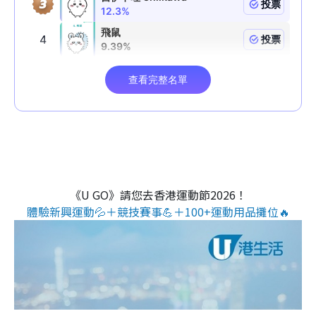
《U GO》請您去香港運動節2026！
體驗新興運動💦＋競技賽事💪＋100+運動用品攤位🔥