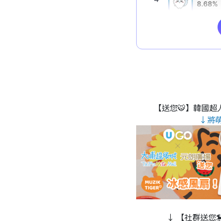
【送您🐯】韓國超人
↓將
↓ 【社群送您