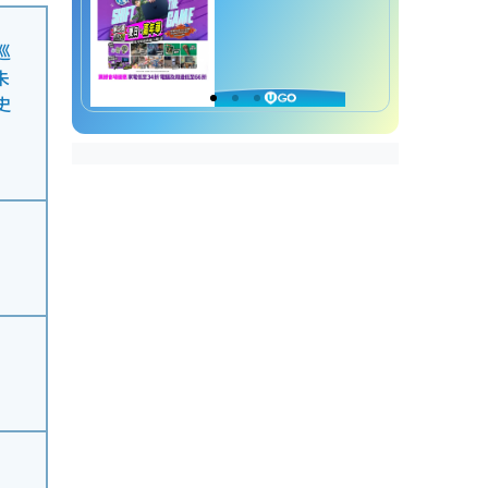
巡
朱
史