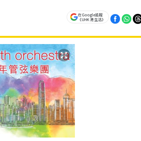
在Google追蹤
《UHK 港生活》