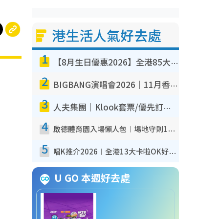
港生活人氣好去處
1
【8月生日優惠2026】全港85大食買玩著數攻略 自助餐/火鍋放題同行免費＋誠品/DONKI送現金券
2
BIGBANG演唱會2026｜11月香港啟德開3場！實名制VIP申請、優先購票攻略
3
人夫集團｜Klook套票/優先訂票/公開發售搶飛攻略！附票價.購票連結.場地座位表
4
啟德體育園入場懶人包︱場地守則12違禁品不可進場准帶細水樽但全場禁樽蓋！應援牌有限制！
5
唱K推介2026︱全港13大卡啦OK好去處！最平$36起 日文K都有！(附地址+收費詳情)
U GO 本週好去處