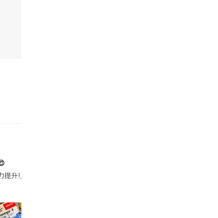

帶的行動電源機身已標示「10000mAh」，卻仍被要求當場丟棄，讓他
注力提升!｣ 長時間對住電腦､剪片寫稿,成日覺得眼睛乾澀､腦袋好似｢斷線｣｡試咗
好多鮮為人知嘅好處：減肥、消水腫、降血脂、美白養顏👇 冬瓜5大功效✨ 1️⃣ 利尿