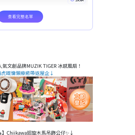
氣文創品牌MUZIK TIGER 冰感風扇！
萌虎嘅慵懶療癒帶返屋企↓
】Chiikawa迴旋木⾺吊飾公仔✨↓