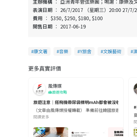
主辦機構
亞洲青年管弦樂團；鳴謝︰康樂及
表演日期
26/7/2017 （星期三）20:00 27/7
費用
$350, $250, $180, $100
開售日期
2017-06-19
康文署
音樂
Y旅舍
文娛藝術
更多真實評價
風傳媒
旅遊攻略
旅遊注意｜搭飛機帶尿袋標明mAh都會被沒收😱出發前
（文章由風傳媒授權轉載） 準備前往韓國旅遊的民眾，
夏
閱讀更多