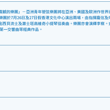
震撼的樂團」－亞洲青年管弦樂團將在亞洲、美國及歐洲作世界
樂團於7月26日及27日假香港文化中心演出兩場，由指揮龐信及
出西貝流士及蕭士塔高維奇小提琴協奏曲。樂團亦會演繹李察。
勒第一交響曲等經典作品。