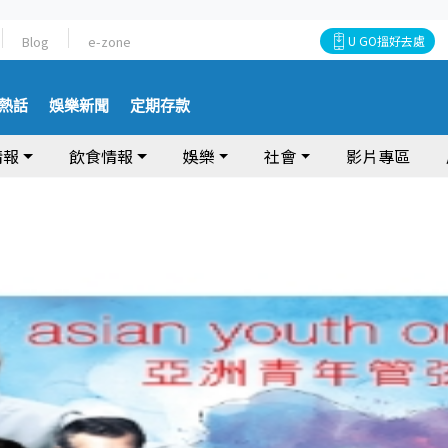
Blog
e-zone
U GO搵好去處
熱話
娛樂新聞
定期存款
情報
飲食情報
娛樂
社會
影片專區