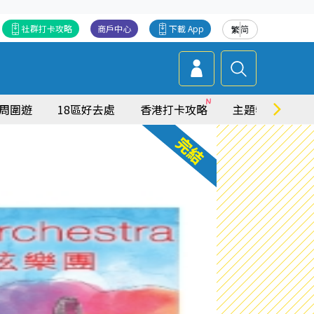
社群打卡攻略
商戶中心
下載 App
繁
简
周圍遊
18區好去處
香港打卡攻略
主題特集