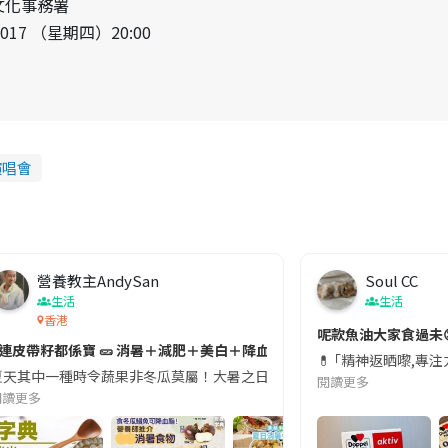
文化事務署
/2017 （星期四）20:00
演唱會
營養教主AndySan
Soul CC
生活
生活
香港
切記檢查「1標示」🚨
呢款魚油大家食過未
#連皮帶籽都係寶 🥒 消暑＋減肥＋美白＋降血脂
近期要特別留意隨身行李中的行動電源。一名旅客日前在機場安檢時，明明攜
💊 ｢精神返晒嚟,專
天其中一種時令蔬果非冬瓜莫屬！大暑之日，點都要飲碗冬瓜湯消暑解渴！除了解暑，冬瓜仲有
閱讀更多
閱讀更多