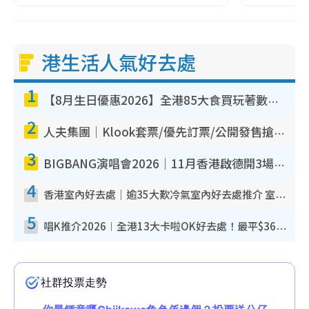
港生活人氣好去處
1
【8月生日優惠2026】全港85大食買玩著數攻略 自助餐/火鍋放題同行免費＋誠品/DONKI送現金券
2
人夫集團｜Klook套票/優先訂票/公開發售搶飛攻略！附票價.購票連結.場地座位表
3
BIGBANG演唱會2026｜11月香港啟德開3場！實名制VIP申請、優先購票攻略
4
香港室內好去處｜逾35大歎冷氣室內好去處推介 室內活動免費避雨無懼落雨
5
唱K推介2026︱全港13大卡啦OK好去處！最平$36起 日文K都有！(附地址+收費詳情)