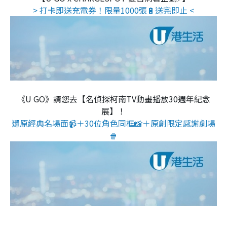
> 打卡即送充電券！限量1000張🔋送完即止 <
《U GO》請您去【名偵探柯南TV動畫播放30週年紀念
展】！
還原經典名場面📹＋30位角色同框📸＋原創限定感謝劇場
🍿