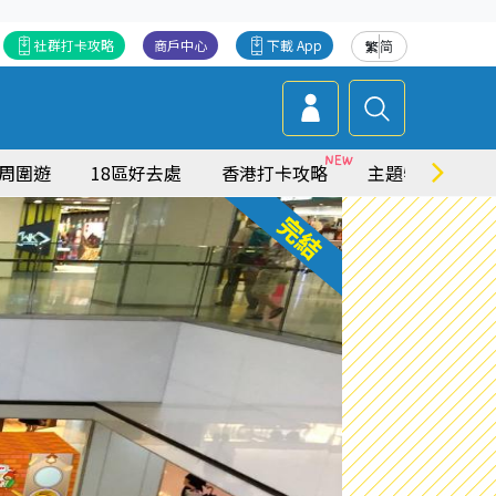
社群打卡攻略
商戶中心
下載 App
繁
简
周圍遊
18區好去處
香港打卡攻略
主題特集