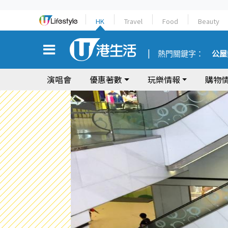
HK
Travel
Food
Beauty
熱門關鍵字：
公屋
演唱會
優惠著數
玩樂情報
購物