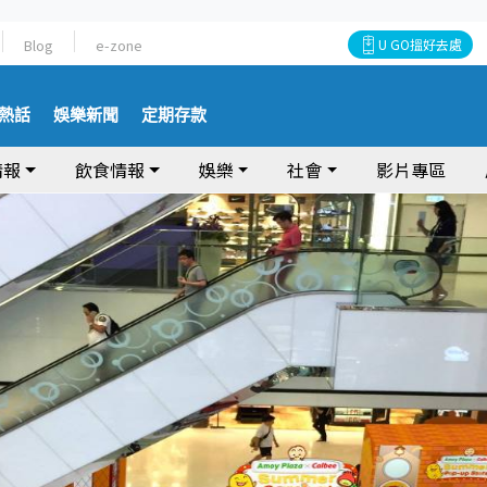
Blog
e-zone
U GO搵好去處
熱話
娛樂新聞
定期存款
情報
飲食情報
娛樂
社會
影片專區