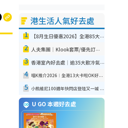
港生活人氣好去處
1
【8月生日優惠2026】全港85大食買玩著數攻略 自助餐/火鍋放題同行免費＋誠品/DONKI送現金券
2
人夫集團｜Klook套票/優先訂票/公開發售搶飛攻略！附票價.購票連結.場地座位表
3
香港室內好去處｜逾35大歎冷氣室內好去處推介 室內活動免費避雨無懼落雨
4
唱K推介2026︱全港13大卡啦OK好去處！最平$36起 日文K都有！(附地址+收費詳情)
5
小熊維尼100週年快閃店登陸又一城 重現百畝森林經典場景／獨家限定盲盒登場／專屬DIY香水
U GO 本週好去處