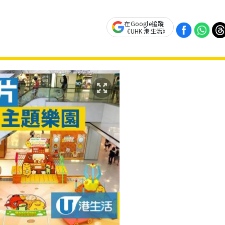
在Google追蹤
《UHK 港生活》