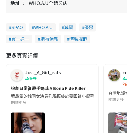
地址
WHO.A.U全線分店
SPAO
WHO.A.U
減價
優惠
買一送一
購物情報
時裝服飾
更多真實評價
Just_A_Girl_eats
co c
娛樂
吹
台灣
追劇日常🎬 殺手媽咪 A Bona Fide Killer
台灣地鐵宣
我最愛的韓國女演員孔曉振終於要回歸小螢幕啦!這次的劇本改編自同名
閱讀更多
閱讀更多