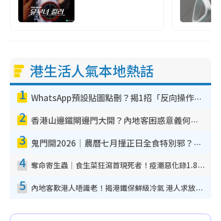
港生活人氣本地熱話
1
WhatsApp預設貼圖點刪？揭1招「反向操作」還原簡潔介面 附3步實測教學
2
香港山邊鐵閘邊門大開？內地客困惑意義何在！網民神回覆：呢種叫法理性防禦
3
鬼門開2026｜農曆七月撞正日全食特別邪？專家警告切忌做一事！揭4大禁忌+2招保平安
4
奪命寄生蟲｜食生菜狂瀉首現死者！疫潮惡化錄1.8萬宗病例 揭洗菜3大謬誤
5
內地客歎港人唔識老！揭港鐵保鮮級冷氣 港人求放過：咪投訴