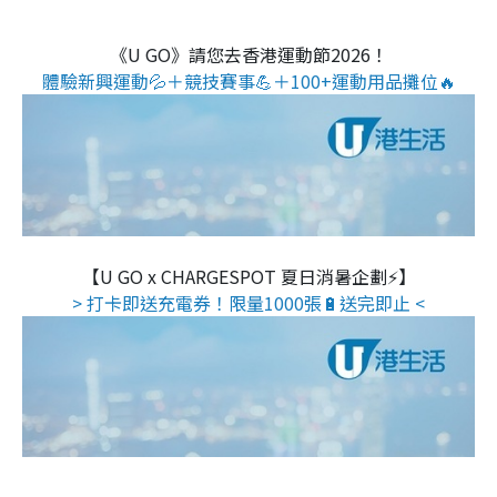
《U GO》請您去香港運動節2026！
體驗新興運動💦＋競技賽事💪＋100+運動用品攤位🔥
【U GO x CHARGESPOT 夏日消暑企劃⚡】
> 打卡即送充電券！限量1000張🔋送完即止 <