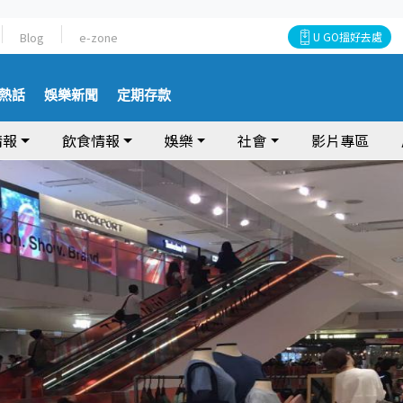
Blog
e-zone
U GO搵好去處
熱話
娛樂新聞
定期存款
情報
飲食情報
娛樂
社會
影片專區