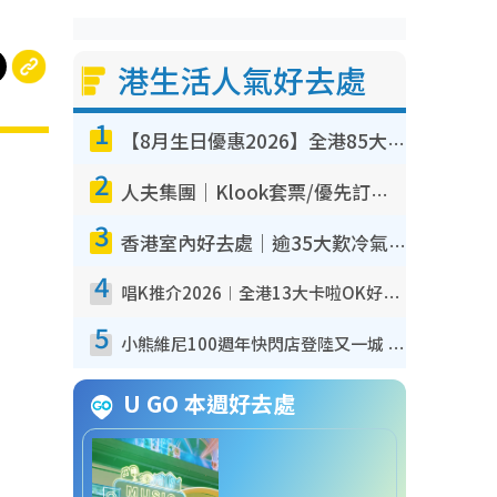
港生活人氣好去處
1
【8月生日優惠2026】全港85大食買玩著數攻略 自助餐/火鍋放題同行免費＋誠品/DONKI送現金券
2
人夫集團｜Klook套票/優先訂票/公開發售搶飛攻略！附票價.購票連結.場地座位表
3
香港室內好去處｜逾35大歎冷氣室內好去處推介 室內活動免費避雨無懼落雨
4
唱K推介2026︱全港13大卡啦OK好去處！最平$36起 日文K都有！(附地址+收費詳情)
5
小熊維尼100週年快閃店登陸又一城 重現百畝森林經典場景／獨家限定盲盒登場／專屬DIY香水
U GO 本週好去處