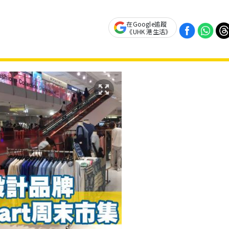
在Google追蹤
《UHK 港生活》