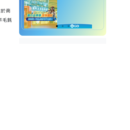
日於商
羊毛氈