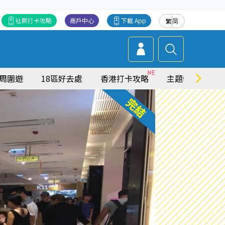
社群打卡攻略
商戶中心
下載 App
繁
简
周圍遊
18區好去處
香港打卡攻略
主題特集