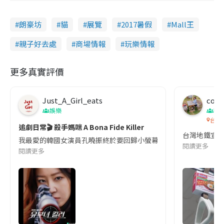
朗豪坊
貓
展覽
2017暑假
Mall王
親子好去處
商場情報
玩樂情報
更多真實評價
Just_A_Girl_eats
co c
娛樂
吹
台灣
追劇日常🎬 殺手媽咪 A Bona Fide Killer
台灣地鐵宣
我最愛的韓國女演員孔曉振終於要回歸小螢幕啦!這次的劇本改編自同名
閱讀更多
閱讀更多