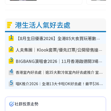
港生活人氣好去處
1
【8月生日優惠2026】全港85大食買玩著數攻略 自助餐/火鍋放題同行免費＋誠品/DONKI送現金券
2
人夫集團｜Klook套票/優先訂票/公開發售搶飛攻略！附票價.購票連結.場地座位表
3
BIGBANG演唱會2026｜11月香港啟德開3場！實名制VIP申請、優先購票攻略
4
香港室內好去處｜逾35大歎冷氣室內好去處推介 室內活動免費避雨無懼落雨
5
唱K推介2026︱全港13大卡啦OK好去處！最平$36起 日文K都有！(附地址+收費詳情)