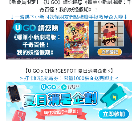
【新會員限定】《U GO》請你睇👹《蠟筆小新劇場版：千
奇百怪！我的妖怪假期》！
↓一齊睇下小新同妖怪朋友們點樣聯手拯救屋企人啦↓
【U GO x CHARGESPOT 夏日消暑企劃⚡】
> 打卡即送充電券！限量1000張🔋送完即止 <