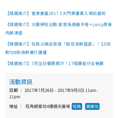
【精選推介】香港書展2017 3大門票優惠入場前要知
【精選推介】大圍掃街出動 創意海南雞手卷＋juicy厚身
肉餅漢堡
【精選推介】佐敦火鍋店首推「航母海鮮盛宴」！$208
歎勻8款海鮮兼打邊爐
【精選推介】7月生日優惠晒冷！17個壽星仔女著數
活動資訊
日期
2017年7月26日 - 2017年9月3日 11am-
11pm
地址
旺角朗豪坊4樓通天廣場
旺角
朗豪坊