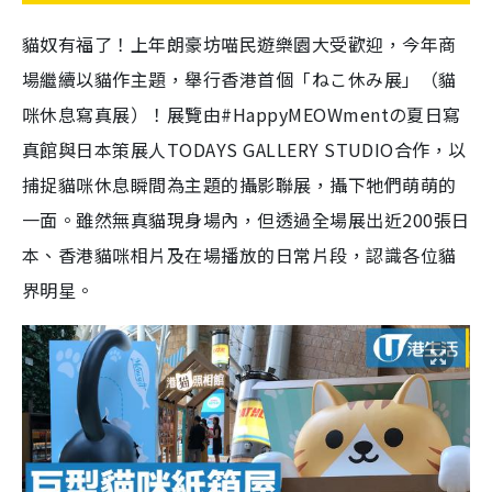
貓奴有福了！上年朗豪坊
喵民遊樂園大受歡迎，今年商
場繼續以貓作主題，舉行香港首個
「ねこ休み展」（貓
咪休息寫真展）
！展覽由#HappyMEOWmentの夏日寫
真館與日本策展人TODAYS GALLERY STUDIO合作，以
捕捉貓咪休息瞬間為主題的攝影聯展，攝下牠們萌萌的
一面。雖然無真貓現身場內，但透過全場展出近200張日
本、香港貓咪相片及在場播放的日常片段，認識各位貓
界明星。