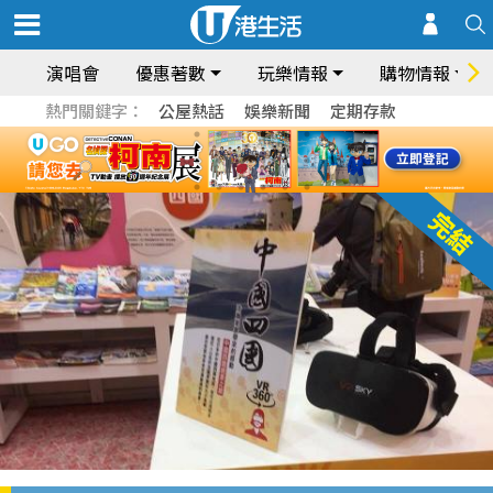
演唱會
優惠著數
玩樂情報
購物情報
熱門關鍵字：
公屋熱話
娛樂新聞
定期存款