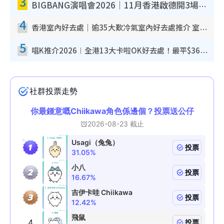
3
BIGBANG演唱會2026｜11月香港啟德開3場！實名制VIP申請、優先購票攻略
4
香港室內好去處｜逾35大歎冷氣室內好去處推介 室內活動免費避雨無懼落雨
5
唱K推介2026︱全港13大卡啦OK好去處！最平$36起 日文K都有！(附地址+收費詳情)