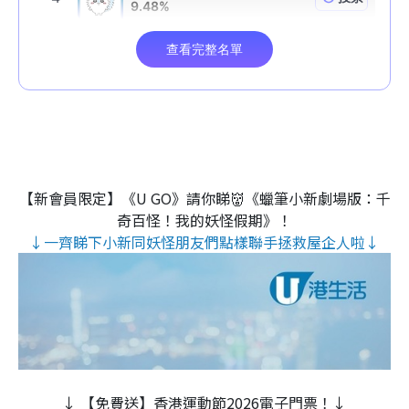
【新會員限定】《U GO》請你睇👹《蠟筆小新劇場版：千
奇百怪！我的妖怪假期》！
↓一齊睇下小新同妖怪朋友們點樣聯手拯救屋企人啦↓
↓ 【免費送】香港運動節2026電子門票！↓