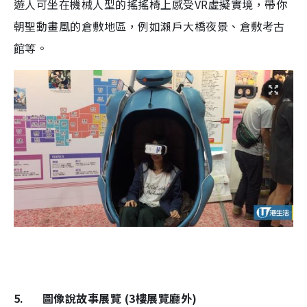
遊人可坐在機械人型的搖搖椅上感受VR虛擬實境，帶你
朝聖動畫風的倉敷地區，例如瀨戶大橋夜景、倉敷考古
館等。
5.
圖像說故事展覽 (3樓展覽廳外)