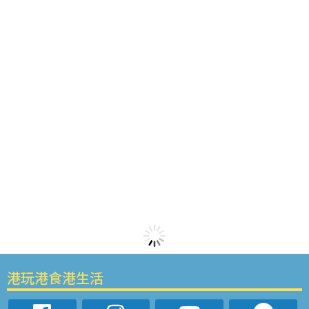
港玩港食港生活