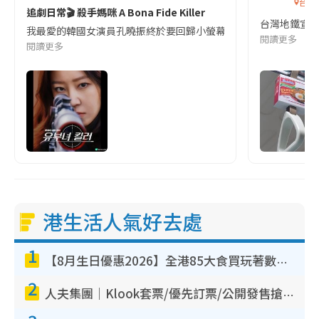
台灣
追劇日常🎬 殺手媽咪 A Bona Fide Killer
台灣地鐵宣
我最愛的韓國女演員孔曉振終於要回歸小螢幕啦!這次的劇本改編自同名
閱讀更多
閱讀更多
港生活人氣好去處
1
【8月生日優惠2026】全港85大食買玩著數攻略 自助餐/火鍋放題同行免費＋誠品/DONKI送現金券
2
人夫集團｜Klook套票/優先訂票/公開發售搶飛攻略！附票價.購票連結.場地座位表