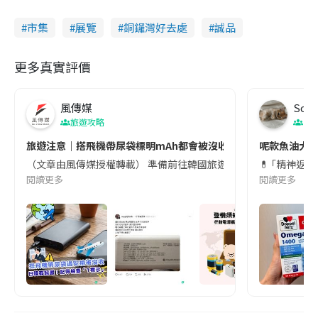
市集
展覽
銅鑼灣好去處
誠品
更多真實評價
風傳媒
Soul
旅遊攻略
生
旅遊注意｜搭飛機帶尿袋標明mAh都會被沒收😱出發前切記檢查「1
呢款魚油大家
（文章由風傳媒授權轉載） 準備前往韓國旅遊的民眾，近期要特別留
💊 ｢精神返
閱讀更多
閱讀更多