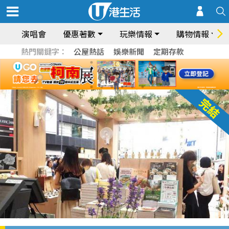
演唱會
優惠著數
玩樂情報
購物情報
熱門關鍵字：
公屋熱話
娛樂新聞
定期存款