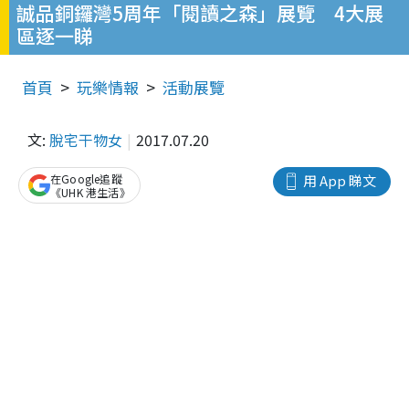
誠品銅鑼灣5周年「閱讀之森」展覽 4大展
區逐一睇
首頁
玩樂情報
活動展覽
文:
脫宅干物女
2017.07.20
在Google追蹤
用 App 睇文
《UHK 港生活》