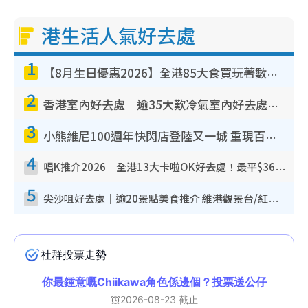
港生活人氣好去處
1
【8月生日優惠2026】全港85大食買玩著數攻略 自助餐/火鍋放題同行免費＋誠品/DONKI送現金券
2
香港室內好去處｜逾35大歎冷氣室內好去處推介 室內活動免費避雨無懼落雨
3
小熊維尼100週年快閃店登陸又一城 重現百畝森林經典場景／獨家限定盲盒登場／專屬DIY香水
4
唱K推介2026︱全港13大卡啦OK好去處！最平$36起 日文K都有！(附地址+收費詳情)
5
尖沙咀好去處｜逾20景點美食推介 維港觀景台/紅磚古蹟/九龍公園/室內遊樂場