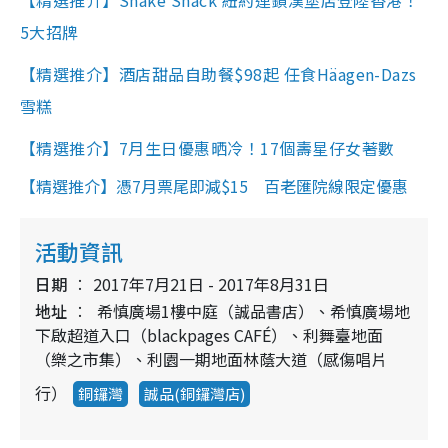
5大招牌
【精選推介】酒店甜品自助餐$98起 任食Häagen-Dazs
雪糕
【精選推介】7月生日優惠晒冷！17個壽星仔女著數
【精選推介】憑7月票尾即減$15 百老匯院線限定優惠
活動資訊
日期
2017年7月21日 - 2017年8月31日
地址
希慎廣場1樓中庭（誠品書店）、希慎廣場地
下啟超道入口（blackpages CAFÉ）、利舞臺地面
（樂之市集）、利園一期地面林蔭大道（感傷唱片
行）
銅鑼灣
誠品(銅鑼灣店)