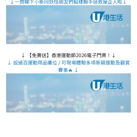
↓一齊睇下小新同妖怪朋友們點樣聯手拯救屋企人啦↓
↓ 【免費送】香港運動節2026電子門票！↓
↓ 設過百運動用品攤位 / 可現場體驗多項新穎運動及觀賞
賽事🔥 ↓